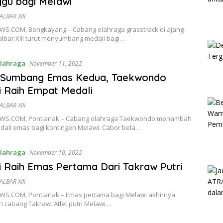
gu bagi Melawi
LBAR XIII
S.COM, Bengkayang – Cabang olahraga grasstrack di ajang
albar XIII turut menyumbang medali bagi…
lahraga
November 11, 2022
n Sumbang Emas Kedua, Taekwondo
 Raih Empat Medali
LBAR XIII
WS.COM, Pontianak – Cabang olahraga Taekwondo menambah
edali emas bagi kontingen Melawi. Cabor bela…
lahraga
November 10, 2022
 Raih Emas Pertama Dari Takraw Putri
LBAR XIII
S.COM, Pontianak – Emas pertama bagi Melawi akhirnya
i cabang Takraw. Atlet putri Melawi…