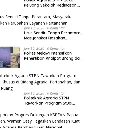
Poltek Agraria STPN Buka
Peluang Sekolah Kedinasan,
Jaring Generasi Muda yang
olres Melawi AKBP
Melawi Ukir Prestasi di MTQ
Berminat di Bidang
habul Kahfi Soroti Tujuh
XXXIV Kalbar, Dua Peserta
Agraria/Pertanahan dan Tata
oritas Tugas
Karya Tulis Ilmiah Melaju ke
Ruang
Juni 10, 2026
0 Komentar
binkamtibmas
Babak Semifinal
Urus Sendiri Tanpa Perantara,
Masyarakat Rasakan
Perubahan Layanan
Pertanahan
Juni 10, 2026
0 Komentar
Polres Melawi Intensifkan
Penertiban Knalpot Brong dan
Balap Liar, Libatkan Peran
Orang Tua
Juni 10, 2026
0 Komentar
Politeknik Agraria STPN
Tawarkan Program Studi
Khusus di Bidang Agraria,
Pertanahan, dan Tata Ruang