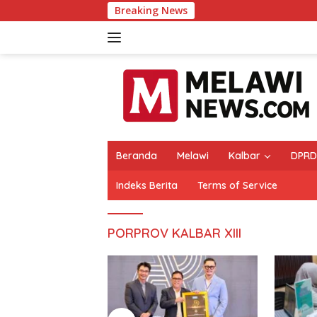
Langsung
Breaking News
ke
konten
Beranda
Melawi
Kalbar
DPRD
Indeks Berita
Terms of Service
PORPROV KALBAR XIII