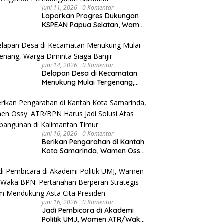
Juni 11, 2026
0 Komentar
Laporkan Progres Dukungan
KSPEAN Papua Selatan, Wamen
Ossy Tegaskan Landasan Kuat
untuk Agenda Pembangunan
Nasional
Juni 14, 2026
0 Komentar
Delapan Desa di Kecamatan
Menukung Mulai Tergenang,
Warga Diminta Siaga Banjir
Juni 16, 2026
0 Komentar
Berikan Pengarahan di Kantah
Kota Samarinda, Wamen Ossy:
ATR/BPN Harus Jadi Solusi
Atas Pembangunan di
Kalimantan Timur
Juni 16, 2026
0 Komentar
Jadi Pembicara di Akademi
Politik UMJ, Wamen ATR/Waka