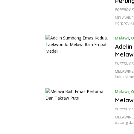
Perung
PORPROV KA
MELAWINEW
Porprov K
Melawi
,
O
Adeli
Melawi
PORPROV KA
MELAWINE
koleksi m
Melawi
,
O
Melawi
PORPROV KA
MELAWINEW
datang dar