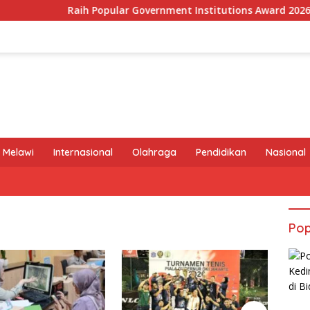
Raih Popular Government Institutions Award 2026, Kinerja
 Melawi
Internasional
Olahraga
Pendidikan
Nasional
Pop