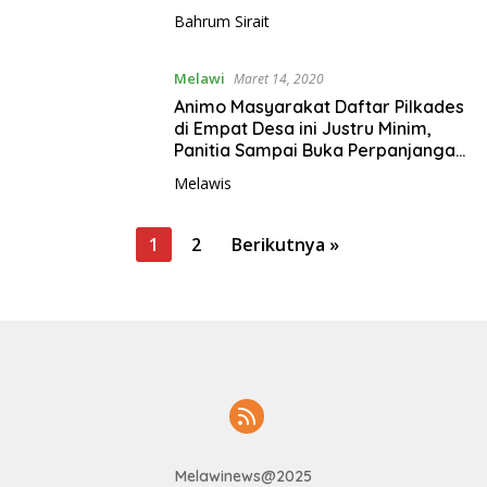
Bahrum Sirait
Melawi
Maret 14, 2020
Animo Masyarakat Daftar Pilkades
di Empat Desa ini Justru Minim,
Panitia Sampai Buka Perpanjangan
Pendaftaran
Melawis
P
1
2
Berikutnya »
a
g
i
n
a
s
i
Melawinews@2025
p