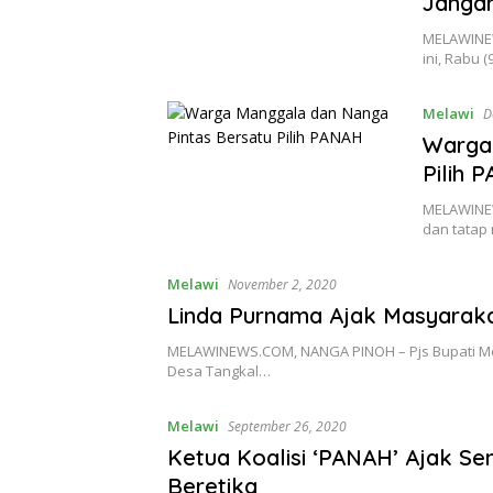
Jangan
MELAWINEW
ini, Rabu (
Melawi
D
Warga 
Pilih 
MELAWINEW
dan tatap
Melawi
November 2, 2020
Linda Purnama Ajak Masyaraka
MELAWINEWS.COM, NANGA PINOH – Pjs Bupati Me
Desa Tangkal…
Melawi
September 26, 2020
Ketua Koalisi ‘PANAH’ Ajak Se
Beretika