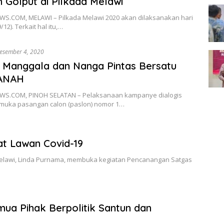
 Golput di Pilkada Melawi
S.COM, MELAWI – Pilkada Melawi 2020 akan dilaksanakan hari
9/12). Terkait hal itu,…
esember 4, 2020
Manggala dan Nanga Pintas Bersatu
PANAH
S.COM, PINOH SELATAN – Pelaksanaan kampanye dialogis
 muka pasangan calon (paslon) nomor 1…
t Lawan Covid-19
lawi, Linda Purnama, membuka kegiatan Pencanangan Satgas
mua Pihak Berpolitik Santun dan