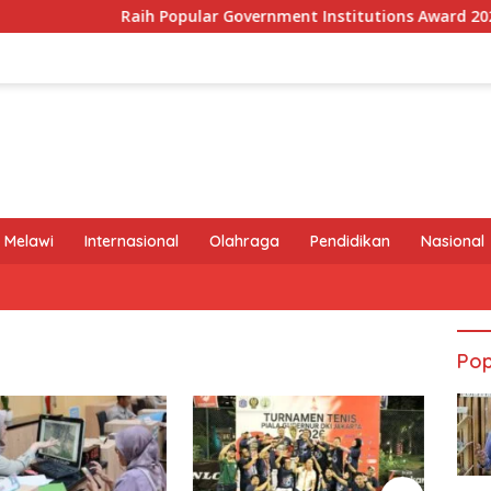
Raih Popular Government Institutions Award 2026, Kiner
 Melawi
Internasional
Olahraga
Pendidikan
Nasional
Pop