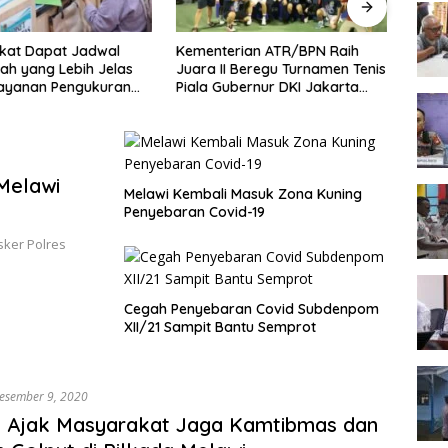
kat Dapat Jadwal
Kementerian ATR/BPN Raih
Melaw
ah yang Lebih Jelas
Juara II Beregu Turnamen Tenis
Seme
Layanan Pengukuran
Piala Gubernur DKI Jakarta
2026,
l
2026
Terb
Melawi
Melawi Kembali Masuk Zona Kuning
Penyebaran Covid-19
ker Polres
Cegah Penyebaran Covid Subdenpom
XII/21 Sampit Bantu Semprot
esember 9, 2020
 Ajak Masyarakat Jaga Kamtibmas dan