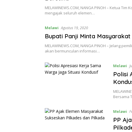
MELAWINEWS.COM, NANGA PINOH – Ketua Tim Koa
mengajak seluruh elemen…
Melawi
Agustus 19, 2020
Bupati Panji Minta Masyarakat
MELAWINEWS.COM, NANGA PINOH – Jelang pemilih
akan bermunculan informasi…
Melawi
J
Polisi
Kondus
MELAWINEW
Bersama T
Melawi
F
PP Aj
Pilkad