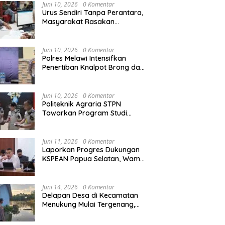
Agraria/Pertanahan dan Tata
Juni 10, 2026
0 Komentar
Ruang
Urus Sendiri Tanpa Perantara,
Masyarakat Rasakan
i Naik ke Peringkat 10
Kapolres Melawi AKBP
M
Perubahan Layanan
ntara MTQ XXXIV Kalbar
Askhabul Kahfi Soroti Tujuh
X
Pertanahan
 Persaingan Masih
Prioritas Tugas
Ka
Juni 10, 2026
0 Komentar
uka
Bhabinkamtibmas
B
Polres Melawi Intensifkan
Penertiban Knalpot Brong dan
Balap Liar, Libatkan Peran
Orang Tua
Juni 10, 2026
0 Komentar
Politeknik Agraria STPN
Tawarkan Program Studi
Khusus di Bidang Agraria,
Pertanahan, dan Tata Ruang
Juni 11, 2026
0 Komentar
Laporkan Progres Dukungan
KSPEAN Papua Selatan, Wamen
Ossy Tegaskan Landasan Kuat
untuk Agenda Pembangunan
Nasional
Juni 14, 2026
0 Komentar
Delapan Desa di Kecamatan
Menukung Mulai Tergenang,
Warga Diminta Siaga Banjir