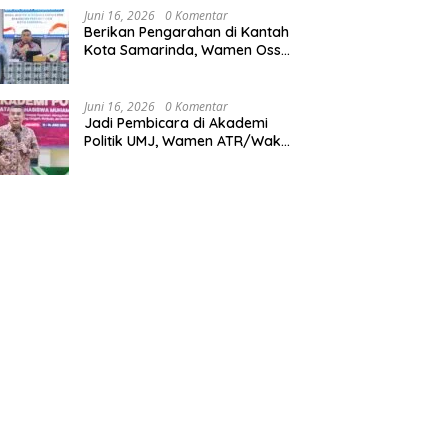
Juni 16, 2026
0 Komentar
Berikan Pengarahan di Kantah
Kota Samarinda, Wamen Ossy:
ATR/BPN Harus Jadi Solusi
Atas Pembangunan di
Kalimantan Timur
Juni 16, 2026
0 Komentar
Jadi Pembicara di Akademi
Politik UMJ, Wamen ATR/Waka
BPN: Pertanahan Berperan
Strategis dalam Mendukung
Asta Cita Presiden