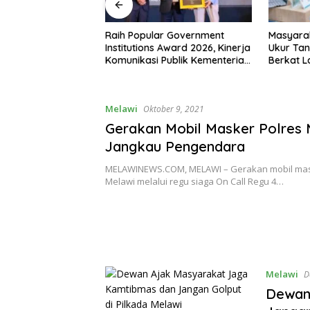
 RI ke-81,
Raih Popular Government
Masyara
siman Atribut
Institutions Award 2026, Kinerja
Ukur Tan
 Padati Nanga
Komunikasi Publik Kementerian
Berkat 
ATR/BPN Kembali Diakui
Terjadwa
Melawi
Oktober 9, 2021
Gerakan Mobil Masker Polres 
Jangkau Pengendara
MELAWINEWS.COM, MELAWI – Gerakan mobil mas
Melawi melalui regu siaga On Call Regu 4…
Melawi
D
Dewan