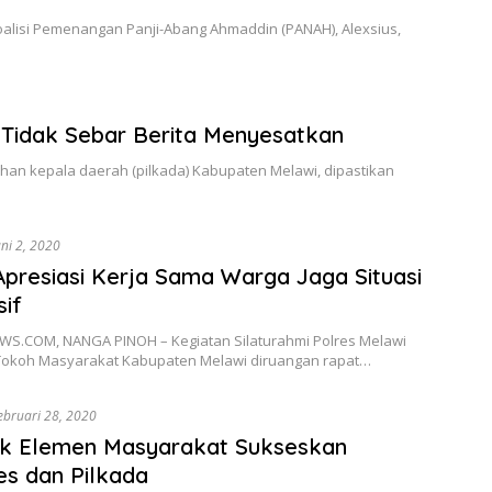
lisi Pemenangan Panji-Abang Ahmaddin (PANAH), Alexsius,
 Tidak Sebar Berita Menyesatkan
an kepala daerah (pilkada) Kabupaten Melawi, dipastikan
uni 2, 2020
 Apresiasi Kerja Sama Warga Jaga Situasi
if
S.COM, NANGA PINOH – Kegiatan Silaturahmi Polres Melawi
okoh Masyarakat Kabupaten Melawi diruangan rapat…
ebruari 28, 2020
ak Elemen Masyarakat Sukseskan
es dan Pilkada