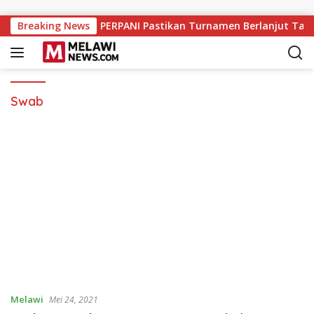
Langsung ke konten
-7 Berakhir Sukses, PERPANI Pastikan Turnamen Berlanjut Tah
Breaking News
Swab
Melawi
Mei 24, 2021