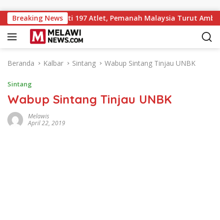
Langsung ke konten
hip ke-7 Diikuti 197 Atlet, Pemanah Malaysia Turut Ambil Bagi
Breaking News
Beranda
Kalbar
Sintang
Wabup Sintang Tinjau UNBK
Sintang
Wabup Sintang Tinjau UNBK
Melawis
April 22, 2019