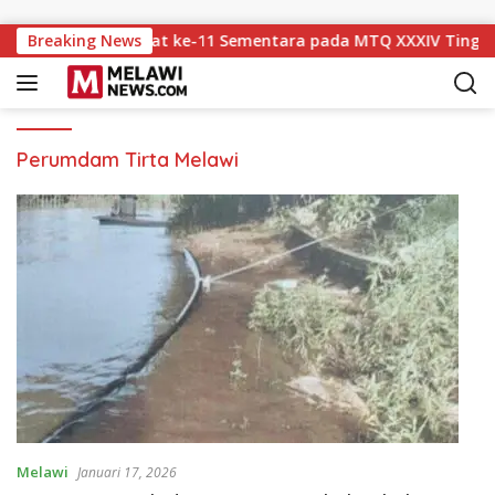
Langsung ke konten
i Tempati Peringkat ke-11 Sementara pada MTQ XXXIV Tingkat 
Breaking News
Perumdam Tirta Melawi
Melawi
Januari 17, 2026