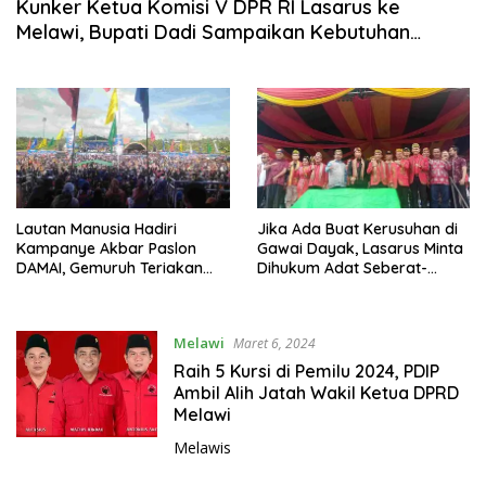
Kunker Ketua Komisi V DPR RI Lasarus ke
Melawi, Bupati Dadi Sampaikan Kebutuhan
Aspirasi Strategis
Lautan Manusia Hadiri
Jika Ada Buat Kerusuhan di
Kampanye Akbar Paslon
Gawai Dayak, Lasarus Minta
DAMAI, Gemuruh Teriakan
Dihukum Adat Seberat-
Lanjutkan Dua Periode
beratnya dan Kritisi Bantuan
Menggema dari Stadion
Pemda Minim
RTSP
Melawi
Maret 6, 2024
Raih 5 Kursi di Pemilu 2024, PDIP
Ambil Alih Jatah Wakil Ketua DPRD
Melawi
Melawis