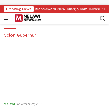
Langsung ke konten
 Government Institutions Award 2026, Kinerja Komunikasi Publ
Breaking News
Calon Gubernur
Melawi
November 28, 2021