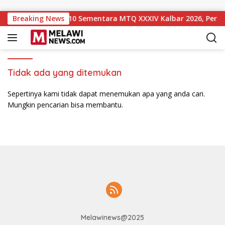
Langsung ke konten
 Naik ke Peringkat 10 Sementara MTQ XXXIV Kalbar 2026, Persa
Breaking News
Tidak ada yang ditemukan
Sepertinya kami tidak dapat menemukan apa yang anda cari.
Mungkin pencarian bisa membantu.
Melawinews@2025