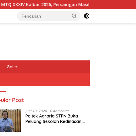
XXIV Kalbar 2026, Persaingan Masih Terbuka
Kapolres 
Galeri
ular Post
Juni 10, 2026
0 Komentar
Poltek Agraria STPN Buka
Peluang Sekolah Kedinasan,
Jaring Generasi Muda yang
Berminat di Bidang