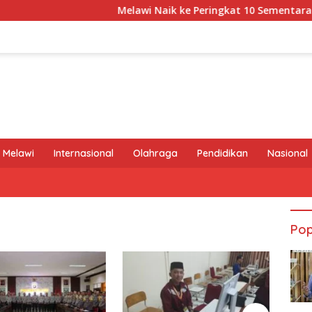
Melawi Naik ke Peringkat 10 Sementara MTQ X
 Melawi
Internasional
Olahraga
Pendidikan
Nasional
Pop