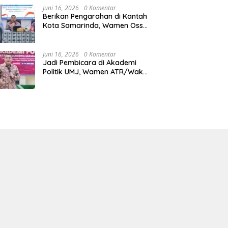
Juni 16, 2026
0 Komentar
Berikan Pengarahan di Kantah
Kota Samarinda, Wamen Ossy:
ATR/BPN Harus Jadi Solusi
Atas Pembangunan di
Kalimantan Timur
Juni 16, 2026
0 Komentar
Jadi Pembicara di Akademi
Politik UMJ, Wamen ATR/Waka
BPN: Pertanahan Berperan
Strategis dalam Mendukung
Asta Cita Presiden