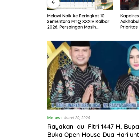
I, Bupati Melawi
Melawi Naik ke Peringkat 10
Kapolres
n Pemasangan
Sementara MTQ XXXIV Kalbar
Askhabul
ngga Pengibaran
2026, Persaingan Masih
Prioritas
Terbuka
Bhabink
Melawi
Maret 20, 2026
Rayakan Idul Fitri 1447 H, Bupa
Buka Open House Dua Hari u