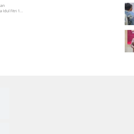
gan
dul Fitri 1…