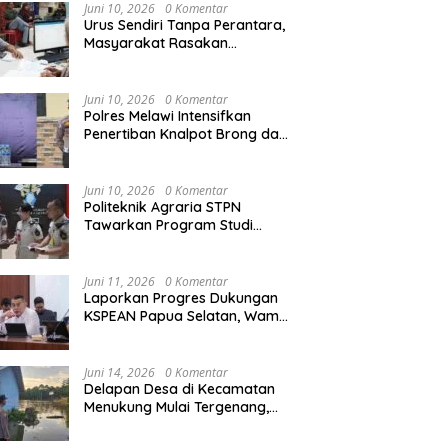
Agraria/Pertanahan dan Tata
Juni 10, 2026
0 Komentar
Ruang
Urus Sendiri Tanpa Perantara,
Masyarakat Rasakan
i Tempati Peringkat ke-11
Semarak HUT RI ke-81,
S
Perubahan Layanan
ntara pada MTQ XXXIV
Pedagang Musiman Atribut
T
Pertanahan
at Provinsi Kalbar 2026
Merah Putih Padati Nanga
d
Juni 10, 2026
0 Komentar
Pinoh
B
Polres Melawi Intensifkan
Penertiban Knalpot Brong dan
Balap Liar, Libatkan Peran
Orang Tua
Juni 10, 2026
0 Komentar
Politeknik Agraria STPN
Tawarkan Program Studi
Khusus di Bidang Agraria,
Pertanahan, dan Tata Ruang
Juni 11, 2026
0 Komentar
Laporkan Progres Dukungan
KSPEAN Papua Selatan, Wamen
Ossy Tegaskan Landasan Kuat
untuk Agenda Pembangunan
Nasional
Juni 14, 2026
0 Komentar
Delapan Desa di Kecamatan
Menukung Mulai Tergenang,
Warga Diminta Siaga Banjir