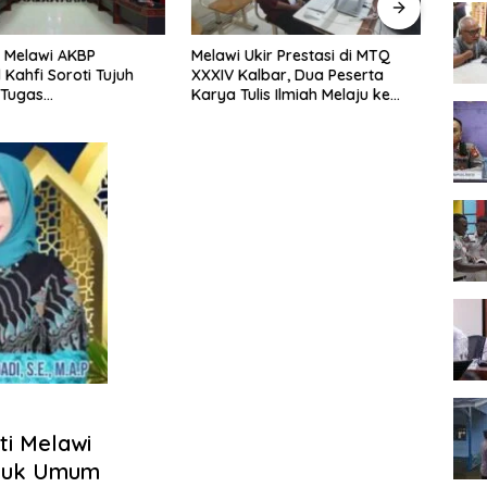
 Melawi AKBP
Melawi Ukir Prestasi di MTQ
Melaw
 Kahfi Soroti Tujuh
XXXIV Kalbar, Dua Peserta
Seme
 Tugas
Karya Tulis Ilmiah Melaju ke
Tingk
amtibmas
Babak Semifinal
ti Melawi
ntuk Umum