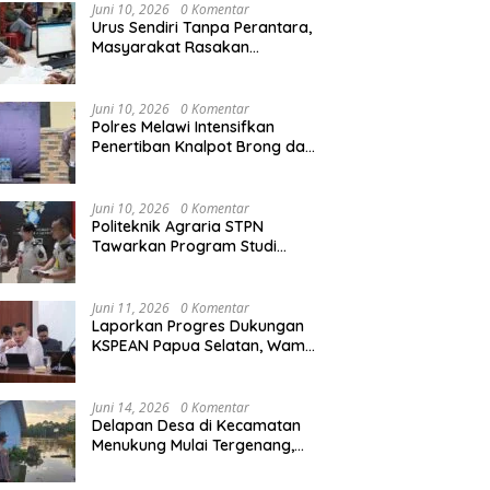
Agraria/Pertanahan dan Tata
Juni 10, 2026
0 Komentar
Ruang
Urus Sendiri Tanpa Perantara,
Masyarakat Rasakan
Perubahan Layanan
Pertanahan
Juni 10, 2026
0 Komentar
Polres Melawi Intensifkan
Penertiban Knalpot Brong dan
Balap Liar, Libatkan Peran
Orang Tua
Juni 10, 2026
0 Komentar
Politeknik Agraria STPN
Tawarkan Program Studi
Khusus di Bidang Agraria,
Pertanahan, dan Tata Ruang
Juni 11, 2026
0 Komentar
Laporkan Progres Dukungan
KSPEAN Papua Selatan, Wamen
Ossy Tegaskan Landasan Kuat
untuk Agenda Pembangunan
Nasional
Juni 14, 2026
0 Komentar
Delapan Desa di Kecamatan
Menukung Mulai Tergenang,
Warga Diminta Siaga Banjir