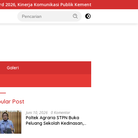
6, Kinerja Komunikasi Publik Kementerian ATR/BPN Kembali Diak
Galeri
ular Post
Juni 10, 2026
0 Komentar
Poltek Agraria STPN Buka
Peluang Sekolah Kedinasan,
Jaring Generasi Muda yang
Berminat di Bidang