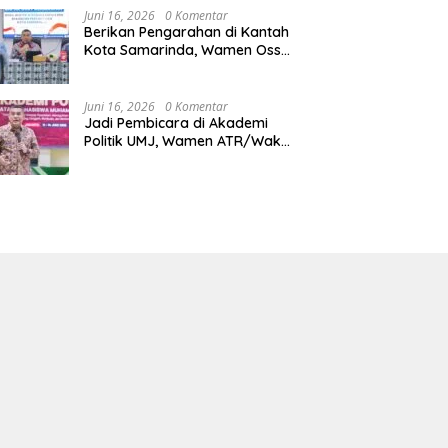
Juni 16, 2026
0 Komentar
Berikan Pengarahan di Kantah
Kota Samarinda, Wamen Ossy:
ATR/BPN Harus Jadi Solusi
Atas Pembangunan di
Kalimantan Timur
Juni 16, 2026
0 Komentar
Jadi Pembicara di Akademi
Politik UMJ, Wamen ATR/Waka
BPN: Pertanahan Berperan
Strategis dalam Mendukung
Asta Cita Presiden