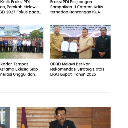
ritik Fraksi PDI
Fraksi PDI Perjuangan
an, Pemkab Melawi
Sampaikan 11 Catatan Kritis
PBD 2027 Fokus pada
terhadap Rancangan KUA-
an Dasar
PPAS APBD Melawi 2027
ekadar Tempat
DPRD Melawi Berikan
 Asrama Eklesia Siap
Rekomendasi Strategis atas
nerasi Unggul dan
LKPJ Bupati Tahun 2025
ter