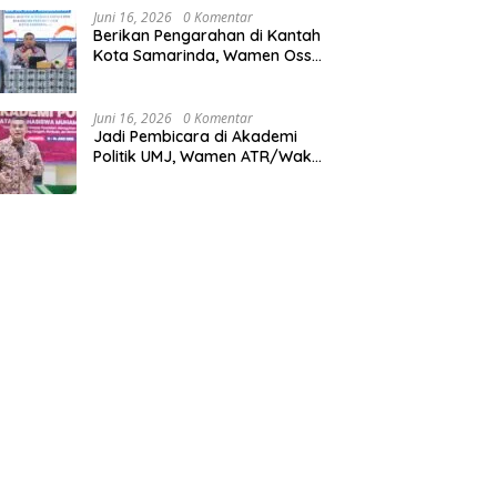
Juni 16, 2026
0 Komentar
Berikan Pengarahan di Kantah
Kota Samarinda, Wamen Ossy:
ATR/BPN Harus Jadi Solusi
Atas Pembangunan di
Kalimantan Timur
Juni 16, 2026
0 Komentar
Jadi Pembicara di Akademi
Politik UMJ, Wamen ATR/Waka
BPN: Pertanahan Berperan
Strategis dalam Mendukung
Asta Cita Presiden