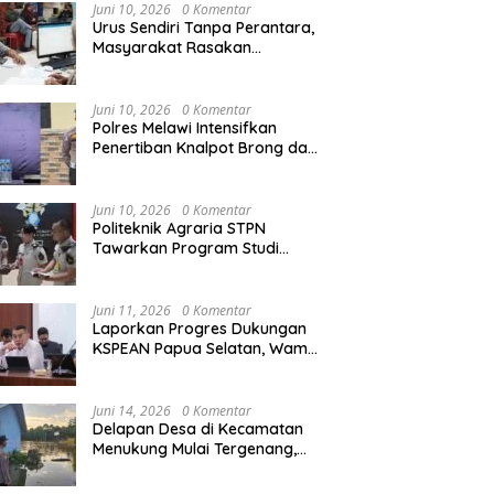
Agraria/Pertanahan dan Tata
Juni 10, 2026
0 Komentar
Ruang
Urus Sendiri Tanpa Perantara,
Masyarakat Rasakan
Perubahan Layanan
Pertanahan
Juni 10, 2026
0 Komentar
Polres Melawi Intensifkan
Penertiban Knalpot Brong dan
Balap Liar, Libatkan Peran
Orang Tua
Juni 10, 2026
0 Komentar
Politeknik Agraria STPN
Tawarkan Program Studi
Khusus di Bidang Agraria,
Pertanahan, dan Tata Ruang
Juni 11, 2026
0 Komentar
Laporkan Progres Dukungan
KSPEAN Papua Selatan, Wamen
Ossy Tegaskan Landasan Kuat
untuk Agenda Pembangunan
Nasional
Juni 14, 2026
0 Komentar
Delapan Desa di Kecamatan
Menukung Mulai Tergenang,
Warga Diminta Siaga Banjir