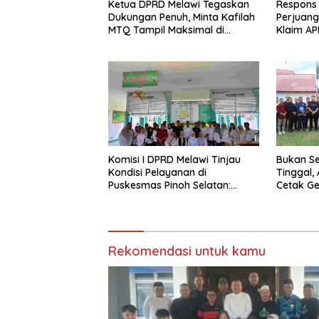
Ketua DPRD Melawi Tegaskan
Respons K
Dukungan Penuh, Minta Kafilah
Perjuang
MTQ Tampil Maksimal di
Klaim A
Kayong Utara
Kebutuh
Komisi I DPRD Melawi Tinjau
Bukan S
Kondisi Pelayanan di
Tinggal,
Puskesmas Pinoh Selatan:
Cetak Ge
Ketimpangan Rasio Dokter
Berkarak
dengan Jumlah Penduduk
Rekomendasi untuk kamu