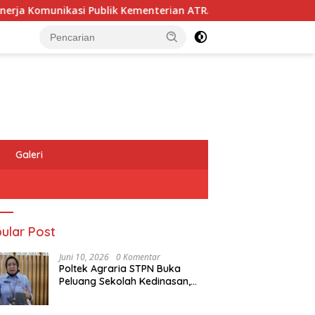
blik Kementerian ATR/BPN Kembali Diakui
Masyarakat Da
Galeri
ular Post
Juni 10, 2026
0 Komentar
Poltek Agraria STPN Buka
Peluang Sekolah Kedinasan,
Jaring Generasi Muda yang
Berminat di Bidang