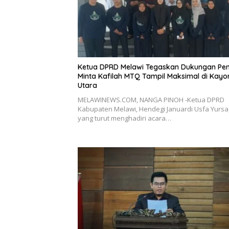
Ketua DPRD Melawi Tegaskan Dukungan Pen
Minta Kafilah MTQ Tampil Maksimal di Kayo
Utara
MELAWINEWS.COM, NANGA PINOH -Ketua DPRD
Kabupaten Melawi, Hendegi Januardi Usfa Yursa
yang turut menghadiri acara…