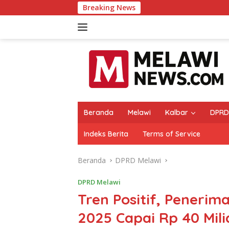
Langsung
Breaking News
Raih Popul
ke
konten
Beranda
Melawi
Kalbar
DPRD
Indeks Berita
Terms of Service
Beranda
DPRD Melawi
DPRD Melawi
Tren Positif, Penerim
2025 Capai Rp 40 Mili