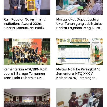
Raih Popular Government
Masyarakat Dapat Jadwal
Institutions Award 2026,
Ukur Tanah yang Lebih Jelas
Kinerja Komunikasi Publik
Berkat Layanan Pengukuran
Kementerian ATR/BPN
Terjadwal
Kembali Diakui
Kementerian ATR/BPN Raih
Melawi Naik ke Peringkat 10
Juara II Beregu Turnamen
Sementara MTQ XXXIV
Tenis Piala Gubernur DKI
Kalbar 2026, Persaingan
Jakarta 2026
Masih Terbuka