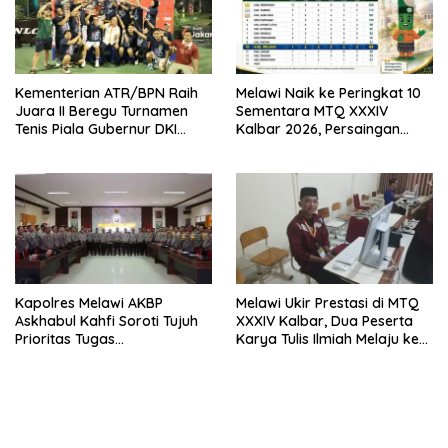
Kementerian ATR/BPN Raih
Melawi Naik ke Peringkat 10
Juara II Beregu Turnamen
Sementara MTQ XXXIV
Tenis Piala Gubernur DKI
Kalbar 2026, Persaingan
Jakarta 2026
Masih Terbuka
Kapolres Melawi AKBP
Melawi Ukir Prestasi di MTQ
Askhabul Kahfi Soroti Tujuh
XXXIV Kalbar, Dua Peserta
Prioritas Tugas
Karya Tulis Ilmiah Melaju ke
Bhabinkamtibmas
Babak Semifinal