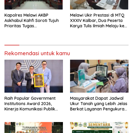
Kapolres Melawi AKBP
Melawi Ukir Prestasi di MTQ
Askhabul Kahfi Soroti Tujuh
XXXIV Kalbar, Dua Peserta
Prioritas Tugas
Karya Tulis Ilmiah Melaju ke
Bhabinkamtibmas
Babak Semifinal
Rekomendasi untuk kamu
Raih Popular Government
Masyarakat Dapat Jadwal
Institutions Award 2026,
Ukur Tanah yang Lebih Jelas
Kinerja Komunikasi Publik
Berkat Layanan Pengukuran
Kementerian ATR/BPN
Terjadwal
Kembali Diakui