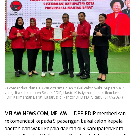
Rekomendasi dan B1 KWK diterima oleh bakal calon wakil bupati Malin,
yang diserahkan oleh Sekjen PDIP, Hasto Kristiyanto, disaksikan Ketua
PDIP Kalimantan Barat, Lasarus, di kantor DPD PDIP, Rabu (31/7/2024)
MELAWINEWS.COM, MELAWI
– DPP PDIP memberikan
rekomendasi kepada 9 pasangan bakal calon kepala
daerah dan wakil kepala daerah di 9 kabupaten/kota