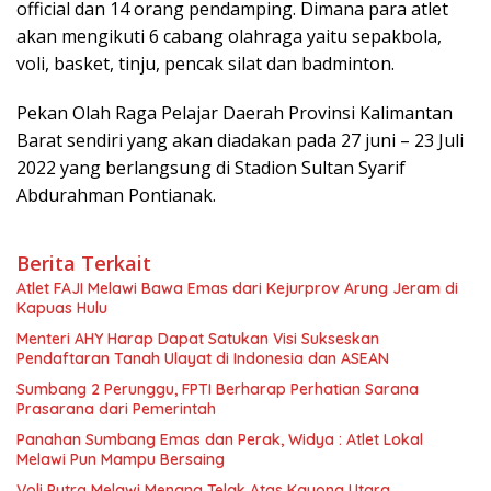
official dan 14 orang pendamping. Dimana para atlet
akan mengikuti 6 cabang olahraga yaitu sepakbola,
voli, basket, tinju, pencak silat dan badminton.
Pekan Olah Raga Pelajar Daerah Provinsi Kalimantan
Barat sendiri yang akan diadakan pada 27 juni – 23 Juli
2022 yang berlangsung di Stadion Sultan Syarif
Abdurahman Pontianak.
Berita Terkait
Atlet FAJI Melawi Bawa Emas dari Kejurprov Arung Jeram di
Kapuas Hulu
Menteri AHY Harap Dapat Satukan Visi Sukseskan
Pendaftaran Tanah Ulayat di Indonesia dan ASEAN
Sumbang 2 Perunggu, FPTI Berharap Perhatian Sarana
Prasarana dari Pemerintah
Panahan Sumbang Emas dan Perak, Widya : Atlet Lokal
Melawi Pun Mampu Bersaing
Voli Putra Melawi Menang Telak Atas Kayong Utara