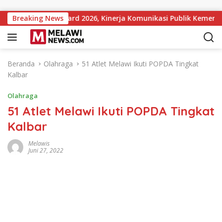
Langsung ke konten
Institutions Award 2026, Kinerja Komunikasi Publik Kementeria
Breaking News
Beranda
Olahraga
51 Atlet Melawi Ikuti POPDA Tingkat
Kalbar
Olahraga
51 Atlet Melawi Ikuti POPDA Tingkat
Kalbar
Melawis
Juni 27, 2022