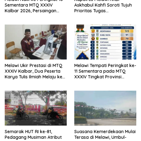
Sementara MTQ XXXIV
Askhabul Kahfi Soroti Tujuh
Kalbar 2026, Persaingan
Prioritas Tugas
Masih Terbuka
Bhabinkamtibmas
Melawi Ukir Prestasi di MTQ
Melawi Tempati Peringkat ke-
XXXIV Kalbar, Dua Peserta
11 Sementara pada MTQ
Karya Tulis Ilmiah Melaju ke
XXXIV Tingkat Provinsi
Babak Semifinal
Kalbar 2026
Semarak HUT RI ke-81,
Suasana Kemerdekaan Mulai
Pedagang Musiman Atribut
Terasa di Melawi, Umbul-