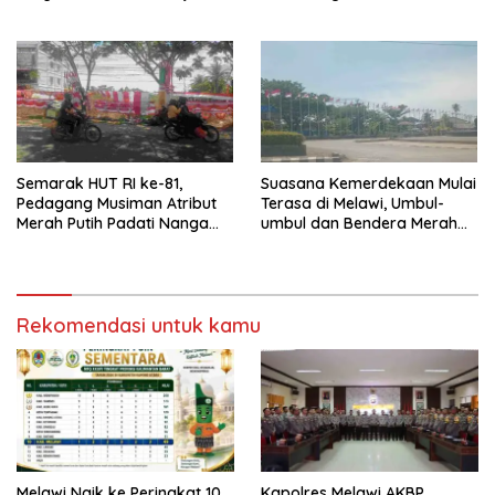
Babak Semifinal
Kalbar 2026
Semarak HUT RI ke-81,
Suasana Kemerdekaan Mulai
Pedagang Musiman Atribut
Terasa di Melawi, Umbul-
Merah Putih Padati Nanga
umbul dan Bendera Merah
Pinoh
Putih Berkibar
Rekomendasi untuk kamu
Melawi Naik ke Peringkat 10
Kapolres Melawi AKBP