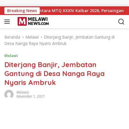
Langsung ke konten
ingkat 10 Sementara MTQ XXXIV Kalbar 2026, Persaingan Masih 
Breaking News
Beranda
Melawi
Diterjang Banjir, Jembatan Gantung di
Desa Nanga Raya Nyaris Ambruk
Melawi
Diterjang Banjir, Jembatan
Gantung di Desa Nanga Raya
Nyaris Ambruk
Melawis
November 1, 2021