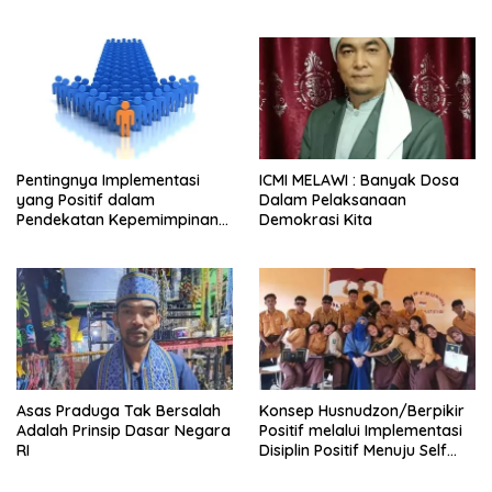
Penambangan Emas Tanpa
Izin (PETI)
Pentingnya Implementasi
ICMI MELAWI : Banyak Dosa
yang Positif dalam
Dalam Pelaksanaan
Pendekatan Kepemimpinan
Demokrasi Kita
yang Efektif
Asas Praduga Tak Bersalah
Konsep Husnudzon/Berpikir
Adalah Prinsip Dasar Negara
Positif melalui Implementasi
RI
Disiplin Positif Menuju Self
Healing