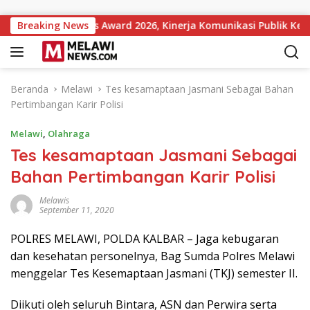
Langsung ke konten
 Institutions Award 2026, Kinerja Komunikasi Publik Kementer
Breaking News
Beranda
Melawi
Tes kesamaptaan Jasmani Sebagai Bahan
Pertimbangan Karir Polisi
Melawi
,
Olahraga
Tes kesamaptaan Jasmani Sebagai
Bahan Pertimbangan Karir Polisi
Melawis
September 11, 2020
POLRES MELAWI, POLDA KALBAR – Jaga kebugaran
dan kesehatan personelnya, Bag Sumda Polres Melawi
menggelar Tes Kesemaptaan Jasmani (TKJ) semester II.
Diikuti oleh seluruh Bintara, ASN dan Perwira serta