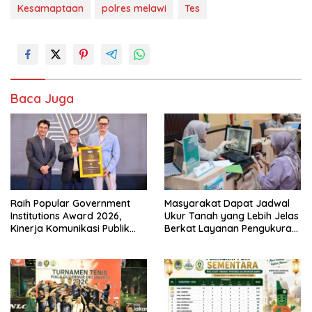
Kesamaptaan
polres melawi
Tes
Baca Juga
Raih Popular Government
Masyarakat Dapat Jadwal
Institutions Award 2026,
Ukur Tanah yang Lebih Jelas
Kinerja Komunikasi Publik
Berkat Layanan Pengukuran
Kementerian ATR/BPN
Terjadwal
Kembali Diakui