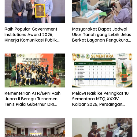
Raih Popular Government
Masyarakat Dapat Jadwal
Institutions Award 2026,
Ukur Tanah yang Lebih Jelas
Kinerja Komunikasi Publik
Berkat Layanan Pengukuran
Kementerian ATR/BPN
Terjadwal
Kembali Diakui
Kementerian ATR/BPN Raih
Melawi Naik ke Peringkat 10
Juara II Beregu Turnamen
Sementara MTQ XXXIV
Tenis Piala Gubernur DKI
Kalbar 2026, Persaingan
Jakarta 2026
Masih Terbuka