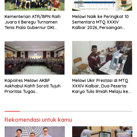
Kementerian ATR/BPN Raih
Melawi Naik ke Peringkat 10
Juara II Beregu Turnamen
Sementara MTQ XXXIV
Tenis Piala Gubernur DKI
Kalbar 2026, Persaingan
Jakarta 2026
Masih Terbuka
Kapolres Melawi AKBP
Melawi Ukir Prestasi di MTQ
Askhabul Kahfi Soroti Tujuh
XXXIV Kalbar, Dua Peserta
Prioritas Tugas
Karya Tulis Ilmiah Melaju ke
Bhabinkamtibmas
Babak Semifinal
Rekomendasi untuk kamu