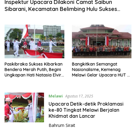
Inspektur Upacara Dilakoni Camat Saibun
Sibarani, Kecamatan Belimbing Hulu Sukses
Gelar Upacara Bendera HUT RI Ke-80 Tahun
Paskibraka Sukses Kibarkan
Bangkitkan Semangat
Bendera Merah Putih, Begini
Nasionalisme, Kemenag
Ungkapan Hati Natasia Elvira
Melawi Gelar Upacara HUT RI
yang Didaulat Membawa
ke-80 Tahun
Baki Bendera
Melawi
Agustus 17, 2025
Upacara Detik-detik Proklamasi
ke-80 Tingkat Melawi Berjalan
Khidmat dan Lancar
Bahrum Sirait