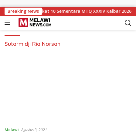
Langsung ke konten
lawi Naik ke Peringkat 10 Sementara MTQ XXXIV Kalbar 2026, 
Breaking News
Sutarmidji Ria Norsan
Melawi
Agustus 3, 2021