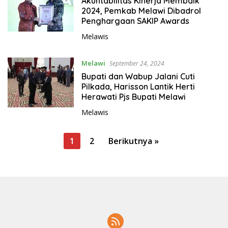
Akuntabilitas Kinerja Membaik
2024, Pemkab Melawi Dibadrol
Penghargaan SAKIP Awards
Melawis
Melawi
September 24, 2024
Bupati dan Wabup Jalani Cuti
Pilkada, Harisson Lantik Herti
Herawati Pjs Bupati Melawi
Melawis
P
1
2
Berikutnya »
a
g
i
n
a
s