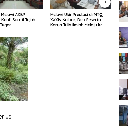
 Melawi AKBP
Melawi Ukir Prestasi di MTQ
Melaw
 Kahfi Soroti Tujuh
XXXIV Kalbar, Dua Peserta
Seme
 Tugas
Karya Tulis Ilmiah Melaju ke
Tingk
amtibmas
Babak Semifinal
rius