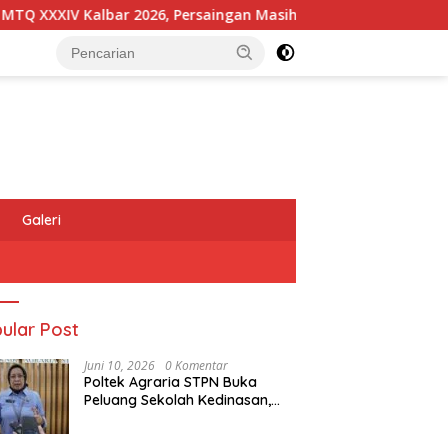
XIV Kalbar 2026, Persaingan Masih Terbuka
Kapolres M
Galeri
ular Post
Juni 10, 2026
0 Komentar
Poltek Agraria STPN Buka
Peluang Sekolah Kedinasan,
Jaring Generasi Muda yang
Berminat di Bidang