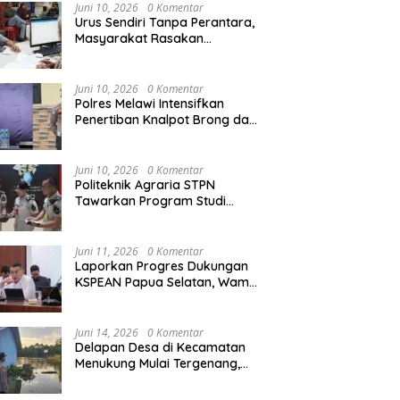
Agraria/Pertanahan dan Tata
Juni 10, 2026
0 Komentar
Ruang
Urus Sendiri Tanpa Perantara,
Masyarakat Rasakan
i Tempati Peringkat ke-11
Semarak HUT RI ke-81,
S
Perubahan Layanan
ntara pada MTQ XXXIV
Pedagang Musiman Atribut
T
Pertanahan
at Provinsi Kalbar 2026
Merah Putih Padati Nanga
d
Juni 10, 2026
0 Komentar
Pinoh
B
Polres Melawi Intensifkan
Penertiban Knalpot Brong dan
Balap Liar, Libatkan Peran
Orang Tua
Juni 10, 2026
0 Komentar
Politeknik Agraria STPN
Tawarkan Program Studi
Khusus di Bidang Agraria,
Pertanahan, dan Tata Ruang
Juni 11, 2026
0 Komentar
Laporkan Progres Dukungan
KSPEAN Papua Selatan, Wamen
Ossy Tegaskan Landasan Kuat
untuk Agenda Pembangunan
Nasional
Juni 14, 2026
0 Komentar
Delapan Desa di Kecamatan
Menukung Mulai Tergenang,
Warga Diminta Siaga Banjir