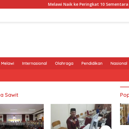
Melawi Naik ke Peringkat 10 Sementara MTQ XX
 Melawi
Internasional
Olahraga
Pendidikan
Nasional
a Sawit
Pop