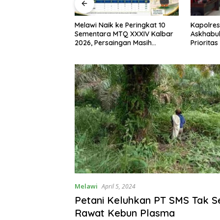
I, Bupati Melawi
Melawi Naik ke Peringkat 10
Kapolres
n Pemasangan
Sementara MTQ XXXIV Kalbar
Askhabul
ngga Pengibaran
2026, Persaingan Masih
Prioritas
Terbuka
Bhabink
Melawi
April 5, 2024
Petani Keluhkan PT SMS Tak Se
Rawat Kebun Plasma