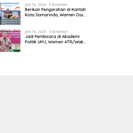
Juni 16, 2026
0 Komentar
Berikan Pengarahan di Kantah
Kota Samarinda, Wamen Ossy:
ATR/BPN Harus Jadi Solusi
Atas Pembangunan di
Kalimantan Timur
Juni 16, 2026
0 Komentar
Jadi Pembicara di Akademi
Politik UMJ, Wamen ATR/Waka
BPN: Pertanahan Berperan
Strategis dalam Mendukung
Asta Cita Presiden