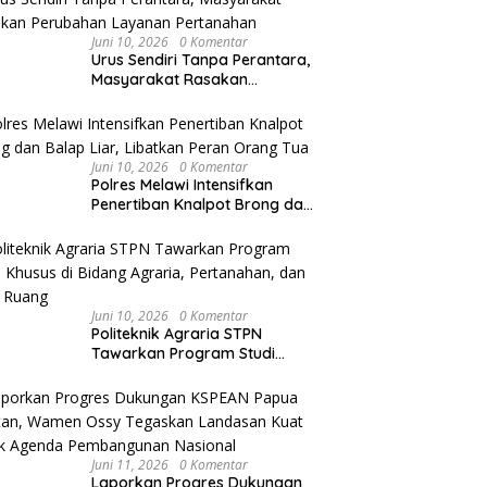
a di Melawi, Umbul-umbul
Jangan Main-main dengan
I
Agraria/Pertanahan dan Tata
endera Merah Putih
Pungli dan Korupsi
D
Ruang
Juni 10, 2026
0 Komentar
bar
B
Urus Sendiri Tanpa Perantara,
Masyarakat Rasakan
Perubahan Layanan
Pertanahan
Juni 10, 2026
0 Komentar
Polres Melawi Intensifkan
Penertiban Knalpot Brong dan
Balap Liar, Libatkan Peran
Orang Tua
Juni 10, 2026
0 Komentar
Politeknik Agraria STPN
Tawarkan Program Studi
Khusus di Bidang Agraria,
Pertanahan, dan Tata Ruang
Juni 11, 2026
0 Komentar
Laporkan Progres Dukungan