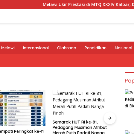
Melawi Ukir Prestasi di MTQ XXXIV Kalbar, Dua Peser
 Melawi
Internasional
Olahraga
Pendidikan
Nasional
Pop
Semarak HUT RI ke-81,
Pedagang Musiman Atribut
empati Peringkat ke-11
Suas
Merah Putih Padati Nanga