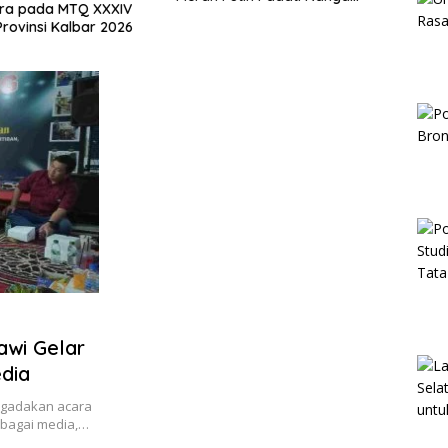
ra pada MTQ XXXIV
Teras
Pinoh
Provinsi Kalbar 2026
dan B
Berki
awi Gelar
dia
ngadakan acara
bagai media,…