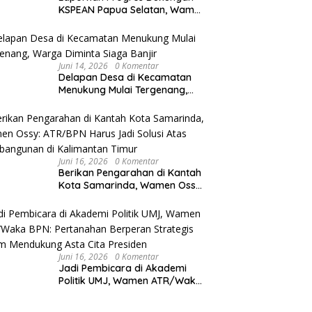
KSPEAN Papua Selatan, Wamen
Ossy Tegaskan Landasan Kuat
untuk Agenda Pembangunan
Nasional
Juni 14, 2026
0 Komentar
Delapan Desa di Kecamatan
Menukung Mulai Tergenang,
Warga Diminta Siaga Banjir
Juni 16, 2026
0 Komentar
Berikan Pengarahan di Kantah
Kota Samarinda, Wamen Ossy:
ATR/BPN Harus Jadi Solusi
Atas Pembangunan di
Kalimantan Timur
Juni 16, 2026
0 Komentar
Jadi Pembicara di Akademi
Politik UMJ, Wamen ATR/Waka
BPN: Pertanahan Berperan
Strategis dalam Mendukung