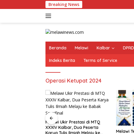
Langsung
Breaking News
ke
konten
Beranda
Melawi
Kalbar
DPRD
Indeks Berita
Terms of Service
Operasi Ketupat 2024
Melawi Ukir Prestasi di MTQ
XXXIV Kalbar, Dua Peserta
Pastikan Melawi
Melawi T
Karya Tulis Ilmiah Melaju ke