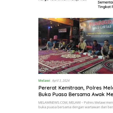
MTQ 2028, Bidik
Sementa
Babak Semifinal
 Pesparani
Tingkat 
Melawi
April 3, 2024
Pererat Kemitraan, Polres Mel
Buka Puasa Bersama Awak Me
MELAWINEWS.COM, MELAWI – Polres Melawi me
buka puasa bersama dengan wartawan dari ber