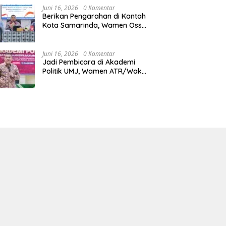
Juni 16, 2026
0 Komentar
Berikan Pengarahan di Kantah
Kota Samarinda, Wamen Ossy:
ATR/BPN Harus Jadi Solusi
Atas Pembangunan di
Kalimantan Timur
Juni 16, 2026
0 Komentar
Jadi Pembicara di Akademi
Politik UMJ, Wamen ATR/Waka
BPN: Pertanahan Berperan
Strategis dalam Mendukung
Asta Cita Presiden