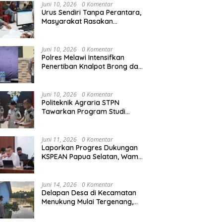
Agraria/Pertanahan dan Tata
Juni 10, 2026
0 Komentar
Ruang
Urus Sendiri Tanpa Perantara,
Masyarakat Rasakan
i Naik ke Peringkat 10
Kapolres Melawi AKBP
M
Perubahan Layanan
ntara MTQ XXXIV Kalbar
Askhabul Kahfi Soroti Tujuh
X
Pertanahan
 Persaingan Masih
Prioritas Tugas
Ka
Juni 10, 2026
0 Komentar
uka
Bhabinkamtibmas
B
Polres Melawi Intensifkan
Penertiban Knalpot Brong dan
Balap Liar, Libatkan Peran
Orang Tua
Juni 10, 2026
0 Komentar
Politeknik Agraria STPN
Tawarkan Program Studi
Khusus di Bidang Agraria,
Pertanahan, dan Tata Ruang
Juni 11, 2026
0 Komentar
Laporkan Progres Dukungan
KSPEAN Papua Selatan, Wamen
Ossy Tegaskan Landasan Kuat
untuk Agenda Pembangunan
Nasional
Juni 14, 2026
0 Komentar
Delapan Desa di Kecamatan
Menukung Mulai Tergenang,
Warga Diminta Siaga Banjir