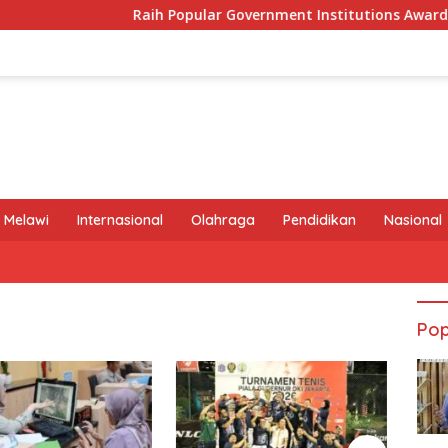
Raih Popular Government Institutions Award 2026, 
 Melawi
Internasional
Olahraga
Pendidikan
Nasional
Pop