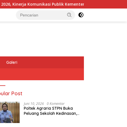
Kinerja Komunikasi Publik Kementerian ATR/BPN Kembali Diakui
Galeri
ular Post
Juni 10, 2026
0 Komentar
Poltek Agraria STPN Buka
Peluang Sekolah Kedinasan,
Jaring Generasi Muda yang
Berminat di Bidang