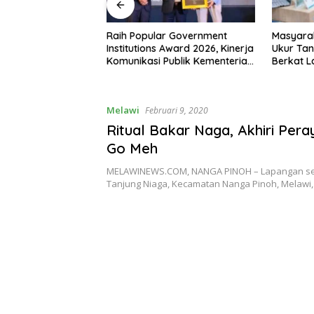
 RI ke-81,
Raih Popular Government
Masyara
siman Atribut
Institutions Award 2026, Kinerja
Ukur Tan
 Padati Nanga
Komunikasi Publik Kementerian
Berkat 
ATR/BPN Kembali Diakui
Terjadwa
Melawi
Februari 9, 2020
Ritual Bakar Naga, Akhiri Per
Go Meh
MELAWINEWS.COM, NANGA PINOH – Lapangan se
Tanjung Niaga, Kecamatan Nanga Pinoh, Melawi