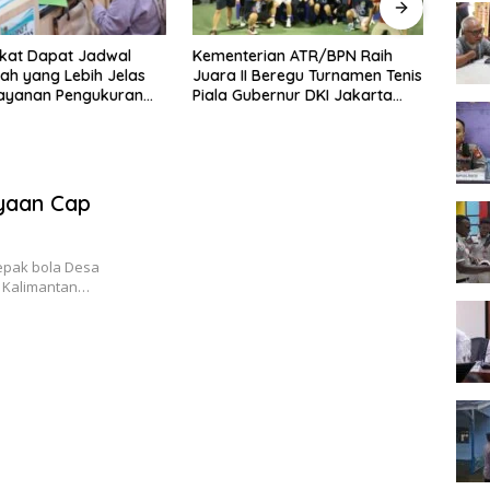
kat Dapat Jadwal
Kementerian ATR/BPN Raih
Melaw
ah yang Lebih Jelas
Juara II Beregu Turnamen Tenis
Seme
Layanan Pengukuran
Piala Gubernur DKI Jakarta
2026,
l
2026
Terb
ayaan Cap
pak bola Desa
, Kalimantan…