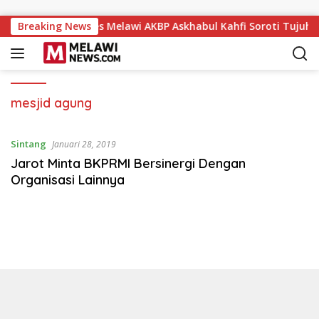
Langsung ke konten
uka
Breaking News
Kapolres Melawi AKBP Askhabul Kahfi Soroti Tujuh 
mesjid agung
Sintang
Januari 28, 2019
Jarot Minta BKPRMI Bersinergi Dengan
Organisasi Lainnya