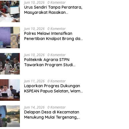
Agraria/Pertanahan dan Tata
Juni 10, 2026
0 Komentar
Ruang
Urus Sendiri Tanpa Perantara,
Masyarakat Rasakan
Perubahan Layanan
Pertanahan
Juni 10, 2026
0 Komentar
Polres Melawi Intensifkan
Penertiban Knalpot Brong dan
Balap Liar, Libatkan Peran
Orang Tua
Juni 10, 2026
0 Komentar
Politeknik Agraria STPN
Tawarkan Program Studi
Khusus di Bidang Agraria,
Pertanahan, dan Tata Ruang
Juni 11, 2026
0 Komentar
Laporkan Progres Dukungan
KSPEAN Papua Selatan, Wamen
Ossy Tegaskan Landasan Kuat
untuk Agenda Pembangunan
Nasional
Juni 14, 2026
0 Komentar
Delapan Desa di Kecamatan
Menukung Mulai Tergenang,
Warga Diminta Siaga Banjir