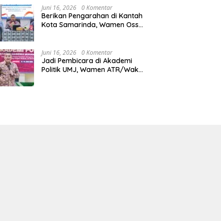
Juni 16, 2026
0 Komentar
Berikan Pengarahan di Kantah
Kota Samarinda, Wamen Ossy:
ATR/BPN Harus Jadi Solusi
Atas Pembangunan di
Kalimantan Timur
Juni 16, 2026
0 Komentar
Jadi Pembicara di Akademi
Politik UMJ, Wamen ATR/Waka
BPN: Pertanahan Berperan
Strategis dalam Mendukung
Asta Cita Presiden