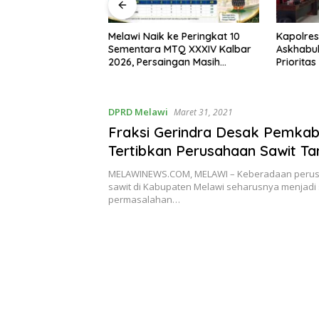
I, Bupati Melawi
Melawi Naik ke Peringkat 10
Kapolres
n Pemasangan
Sementara MTQ XXXIV Kalbar
Askhabul
ngga Pengibaran
2026, Persaingan Masih
Prioritas
Terbuka
Bhabink
DPRD Melawi
Maret 31, 2021
Fraksi Gerindra Desak Pemkab
Tertibkan Perusahaan Sawit T
Plasma
MELAWINEWS.COM, MELAWI – Keberadaan perus
sawit di Kabupaten Melawi seharusnya menjadi s
permasalahan…