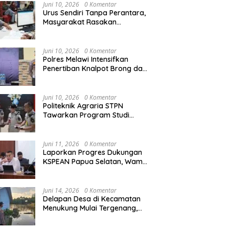
Agraria/Pertanahan dan Tata
Juni 10, 2026
0 Komentar
Ruang
Urus Sendiri Tanpa Perantara,
Masyarakat Rasakan
i Tempati Peringkat ke-11
Semarak HUT RI ke-81,
S
Perubahan Layanan
ntara pada MTQ XXXIV
Pedagang Musiman Atribut
T
Pertanahan
at Provinsi Kalbar 2026
Merah Putih Padati Nanga
d
Juni 10, 2026
0 Komentar
Pinoh
B
Polres Melawi Intensifkan
Penertiban Knalpot Brong dan
Balap Liar, Libatkan Peran
Orang Tua
Juni 10, 2026
0 Komentar
Politeknik Agraria STPN
Tawarkan Program Studi
Khusus di Bidang Agraria,
Pertanahan, dan Tata Ruang
Juni 11, 2026
0 Komentar
Laporkan Progres Dukungan
KSPEAN Papua Selatan, Wamen
Ossy Tegaskan Landasan Kuat
untuk Agenda Pembangunan
Nasional
Juni 14, 2026
0 Komentar
Delapan Desa di Kecamatan
Menukung Mulai Tergenang,
Warga Diminta Siaga Banjir