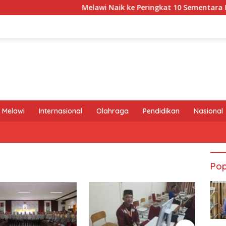
Melawi Naik ke Peringkat 10 Sementara MTQ XX
 Melawi
Internasional
Olahraga
Pendidikan
Nasional
Pop