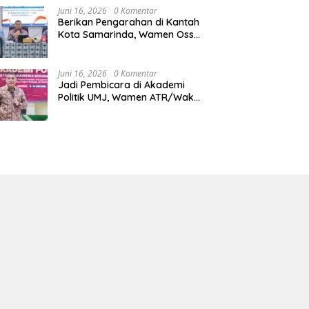
Juni 16, 2026
0 Komentar
Berikan Pengarahan di Kantah
Kota Samarinda, Wamen Ossy:
ATR/BPN Harus Jadi Solusi
Atas Pembangunan di
Kalimantan Timur
Juni 16, 2026
0 Komentar
Jadi Pembicara di Akademi
Politik UMJ, Wamen ATR/Waka
BPN: Pertanahan Berperan
Strategis dalam Mendukung
Asta Cita Presiden