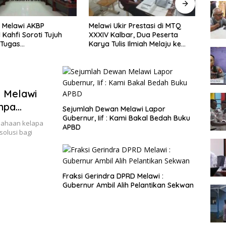
 Melawi AKBP
Melawi Ukir Prestasi di MTQ
Melaw
 Kahfi Soroti Tujuh
XXXIV Kalbar, Dua Peserta
Seme
 Tugas
Karya Tulis Ilmiah Melaju ke
Tingk
amtibmas
Babak Semifinal
 Melawi
anpa
Sejumlah Dewan Melawi Lapor
Gubernur, Iif : Kami Bakal Bedah Buku
ahaan kelapa
APBD
olusi bagi
Fraksi Gerindra DPRD Melawi :
Gubernur Ambil Alih Pelantikan Sekwan