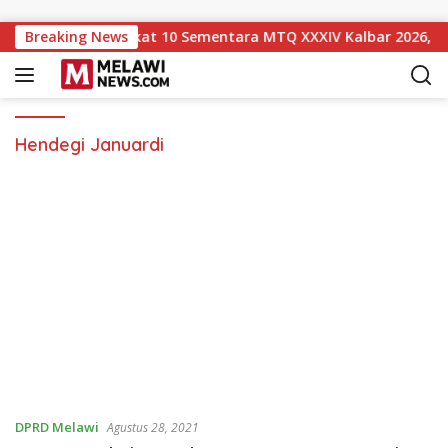
Langsung ke konten
awi Naik ke Peringkat 10 Sementara MTQ XXXIV Kalbar 2026, P
Breaking News
Hendegi Januardi
DPRD Melawi
Agustus 28, 2021