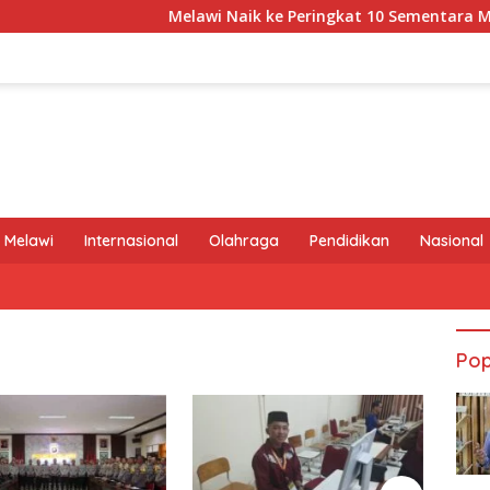
Melawi Naik ke Peringkat 10 Sementara MTQ XXX
 Melawi
Internasional
Olahraga
Pendidikan
Nasional
Pop