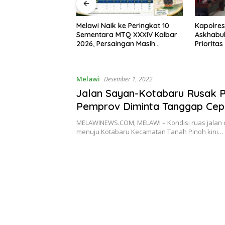
I, Bupati Melawi
Melawi Naik ke Peringkat 10
Kapolres
n Pemasangan
Sementara MTQ XXXIV Kalbar
Askhabul
ngga Pengibaran
2026, Persaingan Masih
Prioritas
Terbuka
Bhabink
Melawi
Desember 1, 2022
Jalan Sayan-Kotabaru Rusak P
Pemprov Diminta Tanggap Cep
MELAWINEWS.COM, MELAWI – Kondisi ruas jalan 
menuju Kotabaru Kecamatan Tanah Pinoh kini…