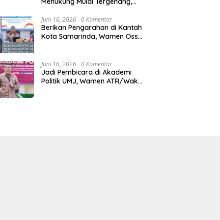
Menukung Mulai Tergenang,
Warga Diminta Siaga Banjir
Juni 16, 2026
0 Komentar
Berikan Pengarahan di Kantah
Kota Samarinda, Wamen Ossy:
ATR/BPN Harus Jadi Solusi
Atas Pembangunan di
Kalimantan Timur
Juni 16, 2026
0 Komentar
Jadi Pembicara di Akademi
Politik UMJ, Wamen ATR/Waka
BPN: Pertanahan Berperan
Strategis dalam Mendukung
Asta Cita Presiden