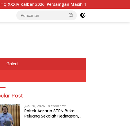
IV Kalbar 2026, Persaingan Masih Terbuka
Kapolres Me
Galeri
ular Post
Juni 10, 2026
0 Komentar
Poltek Agraria STPN Buka
Peluang Sekolah Kedinasan,
Jaring Generasi Muda yang
Berminat di Bidang