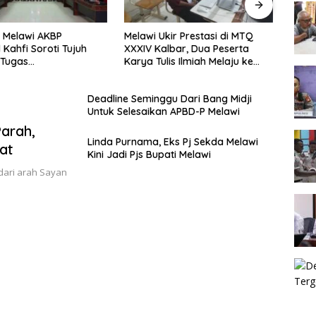
 Melawi AKBP
Melawi Ukir Prestasi di MTQ
Melaw
 Kahfi Soroti Tujuh
XXXIV Kalbar, Dua Peserta
Seme
 Tugas
Karya Tulis Ilmiah Melaju ke
Tingk
amtibmas
Babak Semifinal
Deadline Seminggu Dari Bang Midji
Untuk Selesaikan APBD-P Melawi
arah,
Linda Purnama, Eks Pj Sekda Melawi
at
Kini Jadi Pjs Bupati Melawi
dari arah Sayan