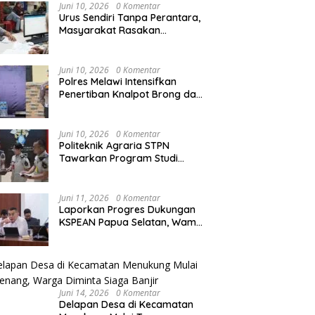
Agraria/Pertanahan dan Tata
Juni 10, 2026
0 Komentar
Ruang
Urus Sendiri Tanpa Perantara,
Masyarakat Rasakan
i Tempati Peringkat ke-11
Semarak HUT RI ke-81,
S
Perubahan Layanan
ntara pada MTQ XXXIV
Pedagang Musiman Atribut
T
Pertanahan
at Provinsi Kalbar 2026
Merah Putih Padati Nanga
d
Juni 10, 2026
0 Komentar
Pinoh
B
Polres Melawi Intensifkan
Penertiban Knalpot Brong dan
Balap Liar, Libatkan Peran
Orang Tua
Juni 10, 2026
0 Komentar
Politeknik Agraria STPN
Tawarkan Program Studi
Khusus di Bidang Agraria,
Pertanahan, dan Tata Ruang
Juni 11, 2026
0 Komentar
Laporkan Progres Dukungan
KSPEAN Papua Selatan, Wamen
Ossy Tegaskan Landasan Kuat
untuk Agenda Pembangunan
Nasional
Juni 14, 2026
0 Komentar
Delapan Desa di Kecamatan