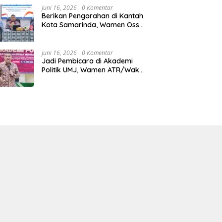
Juni 16, 2026
0 Komentar
Berikan Pengarahan di Kantah
Kota Samarinda, Wamen Ossy:
ATR/BPN Harus Jadi Solusi
Atas Pembangunan di
Kalimantan Timur
Juni 16, 2026
0 Komentar
Jadi Pembicara di Akademi
Politik UMJ, Wamen ATR/Waka
BPN: Pertanahan Berperan
Strategis dalam Mendukung
Asta Cita Presiden