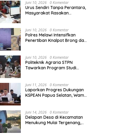
Agraria/Pertanahan dan Tata
Juni 10, 2026
0 Komentar
Ruang
Urus Sendiri Tanpa Perantara,
Masyarakat Rasakan
Perubahan Layanan
Pertanahan
Juni 10, 2026
0 Komentar
Polres Melawi Intensifkan
Penertiban Knalpot Brong dan
Balap Liar, Libatkan Peran
Orang Tua
Juni 10, 2026
0 Komentar
Politeknik Agraria STPN
Tawarkan Program Studi
Khusus di Bidang Agraria,
Pertanahan, dan Tata Ruang
Juni 11, 2026
0 Komentar
Laporkan Progres Dukungan
KSPEAN Papua Selatan, Wamen
Ossy Tegaskan Landasan Kuat
untuk Agenda Pembangunan
Nasional
Juni 14, 2026
0 Komentar
Delapan Desa di Kecamatan
Menukung Mulai Tergenang,
Warga Diminta Siaga Banjir