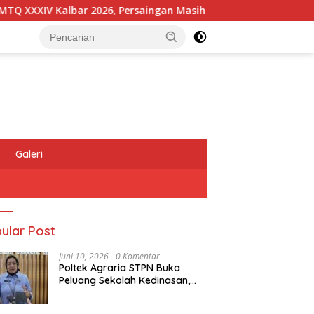
XXXIV Kalbar 2026, Persaingan Masih Terbuka
Kapolres
Galeri
ular Post
Juni 10, 2026
0 Komentar
Poltek Agraria STPN Buka
Peluang Sekolah Kedinasan,
Jaring Generasi Muda yang
Berminat di Bidang