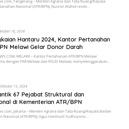
s.com, Tangerang – Menteri Agraria dan Tata Ruang/Kepala
tanahan Nasional (ATR/BPN), Nusron Wahid resmi…
ktober 18, 2024
kaian Hantaru 2024, Kantor Pertanahan
PN Melawi Gelar Donor Darah
S.COM, MELAWI – Kantor Pertahanan ATR/BPN Melawi
ma dengan PMI Melawi dan RSUD Melawi, menyelenggarakan…
Oktober 15, 2024
ntik 67 Pejabat Struktural dan
onal di Kementerian ATR/BPN
s.com, Jakarta – Menteri Agraria dan Tata Ruang/Kepala Badan
n Nasional (ATR/BPN), Agus Harimurti Yudhoyono…