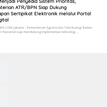
Menjadi Penyedia Sistem Prioritas,
terian ATR/BPN Siap Dukung
pan Sertipikat Elektronik melalui Portal
gital
S.COM, Jakarta – Kementerian Agraria dan Tata Ruang/ Badan
n Nasional siap mendukung implementasi teknologi…