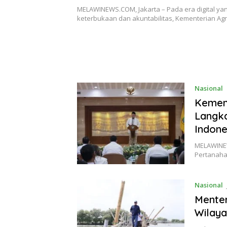
Layanan Publik Lebih Baik
MELAWINEWS.COM, Jakarta – Pada era digital ya
keterbukaan dan akuntabilitas, Kementerian Ag
Nasional
Kemen
Langka
Indone
MELAWINEW
Pertanaha
Nasional
Menter
Wilaya