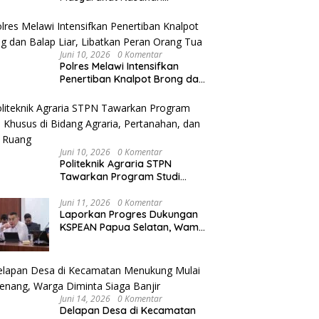
Perubahan Layanan
Pertanahan
nterian ATR/BPN Raih
Melawi Naik ke Peringkat 10
K
 II Beregu Turnamen Tenis
Sementara MTQ XXXIV Kalbar
A
Juni 10, 2026
0 Komentar
 Gubernur DKI Jakarta
2026, Persaingan Masih
P
Polres Melawi Intensifkan
Terbuka
B
Penertiban Knalpot Brong dan
Balap Liar, Libatkan Peran
Orang Tua
Juni 10, 2026
0 Komentar
Politeknik Agraria STPN
Tawarkan Program Studi
Khusus di Bidang Agraria,
Pertanahan, dan Tata Ruang
Juni 11, 2026
0 Komentar
Laporkan Progres Dukungan
KSPEAN Papua Selatan, Wamen
Ossy Tegaskan Landasan Kuat
untuk Agenda Pembangunan
Nasional
Juni 14, 2026
0 Komentar
Delapan Desa di Kecamatan