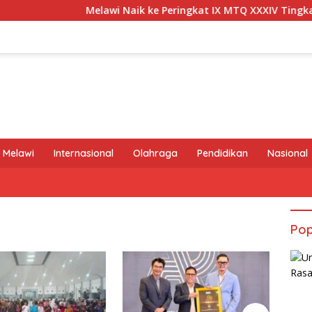
Melawi Naik ke Peringkat IX MTQ XXXIV Tingkat Provinsi Ka
 Melawi
Internasional
Olahraga
Pendidikan
Nasional
Pop