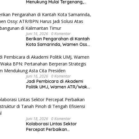
Menukung Mulai Tergenang,
Warga Diminta Siaga Banjir
Juni 16, 2026
0 Komentar
Berikan Pengarahan di Kantah
Kota Samarinda, Wamen Ossy:
ATR/BPN Harus Jadi Solusi
Atas Pembangunan di
Kalimantan Timur
Juni 16, 2026
0 Komentar
Jadi Pembicara di Akademi
Politik UMJ, Wamen ATR/Waka
BPN: Pertanahan Berperan
Strategis dalam Mendukung
Asta Cita Presiden
Juni 18, 2026
0 Komentar
Kolaborasi Lintas Sektor
Percepat Perbaikan
Infrastruktur di Tanah Pinoh di