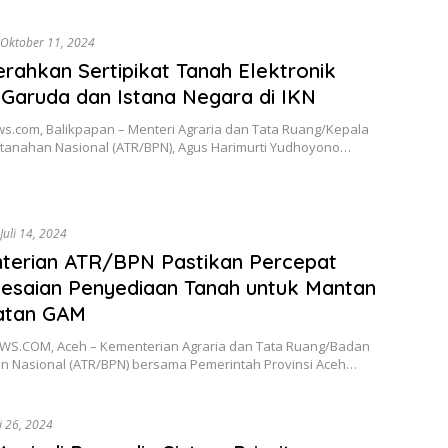
Oktober 11, 2024
rahkan Sertipikat Tanah Elektronik
 Garuda dan Istana Negara di IKN
s.com, Balikpapan – Menteri Agraria dan Tata Ruang/Kepala
tanahan Nasional (ATR/BPN), Agus Harimurti Yudhoyono…
Juli 14, 2024
terian ATR/BPN Pastikan Percepat
esaian Penyediaan Tanah untuk Mantan
tan GAM
S.COM, Aceh – Kementerian Agraria dan Tata Ruang/Badan
n Nasional (ATR/BPN) bersama Pemerintah Provinsi Aceh…
i 26, 2024