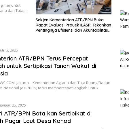
ng menuntut
raria dan Tata…
Sekjen Kementerian ATR/BPN Buka
Rapat Evaluasi Proyek ILASP: Tekankan
Pentingnya Efisiensi dan Akuntabilitas
Anggaran
Mei 3, 2025
terian ATR/BPN Terus Percepat
h untuk Sertipikasi Tanah Wakaf di
sia
S.COM, Jakarta – Kementerian Agraria dan Tata Ruang/Badan
n Nasional (ATR/BPN) terus mempercepat langkah untuk…
Januari 25, 2025
i ATR/BPN Batalkan Sertipikat di
h Pagar Laut Desa Kohod