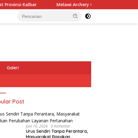
lbar
Melawi Archery Championship ke-7 Diikuti 197 Atl
Galeri
ular Post
Juni 10, 2026
0 Komentar
Urus Sendiri Tanpa Perantara,
Masyarakat Rasakan