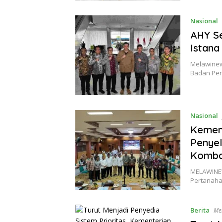
Nasional
AHY Se
Istana
Melawinew
Badan Per
Nasional
Kemen
Penyel
Komba
MELAWINEW
Pertanaha
Berita
Me