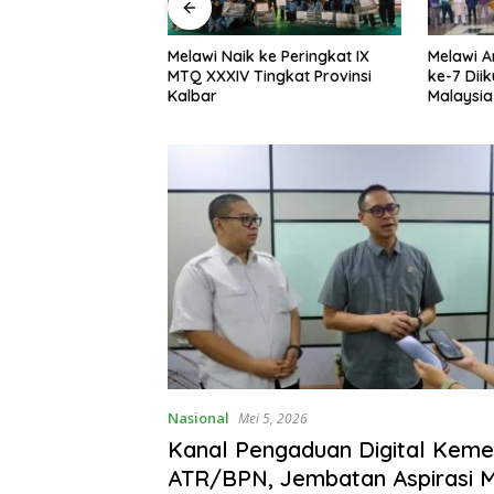
ke Peringkat IX
Melawi Archery Championship
Raih Pop
ingkat Provinsi
ke-7 Diikuti 197 Atlet, Pemanah
Instituti
Malaysia Turut Ambil Bagian
Komunika
ATR/BPN 
Nasional
Mei 5, 2026
Kanal Pengaduan Digital Keme
ATR/BPN, Jembatan Aspirasi 