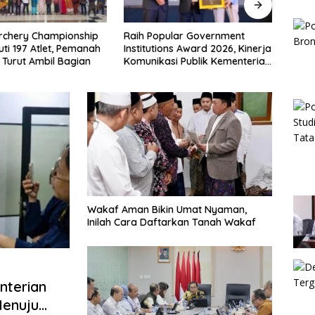
ular Government
Masyarakat Dapat Jadwal
Keme
ons Award 2026, Kinerja
Ukur Tanah yang Lebih Jelas
Juara
si Publik Kementerian
Berkat Layanan Pengukuran
Piala
Kembali Diakui
Terjadwal
2026
Wakaf Aman Bikin Umat Nyaman,
Inilah Cara Daftarkan Tanah Wakaf
nterian
Menuju