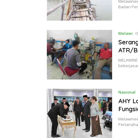
Melawinew
Badan Per
Melawi
O
Serang
ATR/B
MELAWINEW
bekerjasa
Nasional
AHY La
Fungsi
Melawinew
Pertanaha