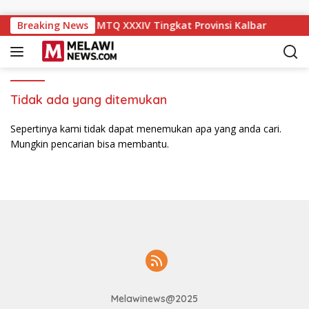
Langsung ke konten
aik ke Peringkat IX MTQ XXXIV Tingkat Provinsi Kalbar
Breaking News
Tidak ada yang ditemukan
Sepertinya kami tidak dapat menemukan apa yang anda cari.
Mungkin pencarian bisa membantu.
Melawinews@2025