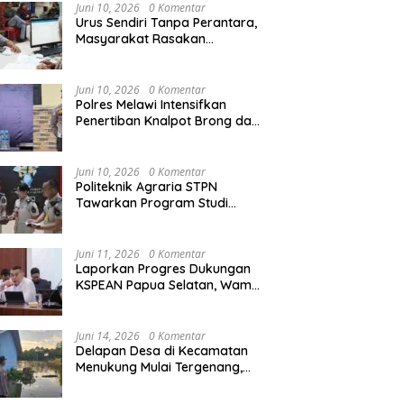
Agraria/Pertanahan dan Tata
Juni 10, 2026
0 Komentar
Ruang
Urus Sendiri Tanpa Perantara,
Masyarakat Rasakan
Perubahan Layanan
Pertanahan
Juni 10, 2026
0 Komentar
Polres Melawi Intensifkan
Penertiban Knalpot Brong dan
Balap Liar, Libatkan Peran
Orang Tua
Juni 10, 2026
0 Komentar
Politeknik Agraria STPN
Tawarkan Program Studi
Khusus di Bidang Agraria,
Pertanahan, dan Tata Ruang
Juni 11, 2026
0 Komentar
Laporkan Progres Dukungan
KSPEAN Papua Selatan, Wamen
Ossy Tegaskan Landasan Kuat
untuk Agenda Pembangunan
Nasional
Juni 14, 2026
0 Komentar
Delapan Desa di Kecamatan
Menukung Mulai Tergenang,
Warga Diminta Siaga Banjir