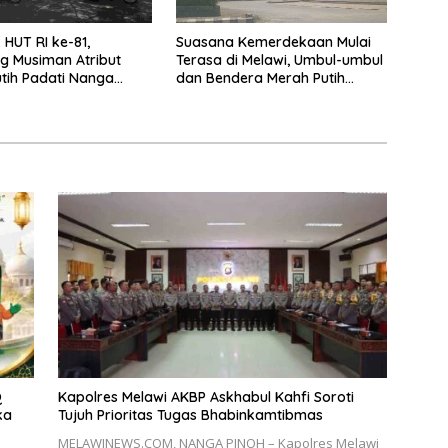
HUT RI ke-81,
Suasana Kemerdekaan Mulai
g Musiman Atribut
Terasa di Melawi, Umbul-umbul
tih Padati Nanga
dan Bendera Merah Putih
Berkibar
Q
Kapolres Melawi AKBP Askhabul Kahfi Soroti
ka
Tujuh Prioritas Tugas Bhabinkamtibmas
MELAWINEWS.COM, NANGA PINOH – Kapolres Melawi