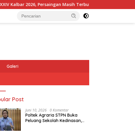
, Persaingan Masih Terbuka
Kapolres Melawi AKBP Askh
Galeri
ular Post
Juni 10, 2026
0 Komentar
Poltek Agraria STPN Buka
Peluang Sekolah Kedinasan,
Jaring Generasi Muda yang
Berminat di Bidang