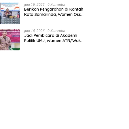
Juni 16, 2026
0 Komentar
Berikan Pengarahan di Kantah
Kota Samarinda, Wamen Ossy:
ATR/BPN Harus Jadi Solusi
Atas Pembangunan di
Kalimantan Timur
Juni 16, 2026
0 Komentar
Jadi Pembicara di Akademi
Politik UMJ, Wamen ATR/Waka
BPN: Pertanahan Berperan
Strategis dalam Mendukung
Asta Cita Presiden