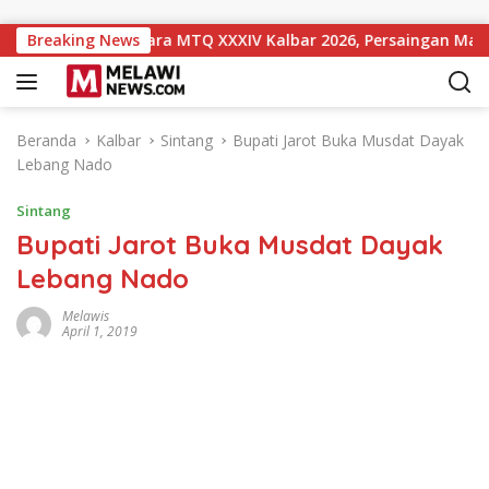
Langsung ke konten
gkat 10 Sementara MTQ XXXIV Kalbar 2026, Persaingan Masih T
Breaking News
Beranda
Kalbar
Sintang
Bupati Jarot Buka Musdat Dayak
Lebang Nado
Sintang
Bupati Jarot Buka Musdat Dayak
Lebang Nado
Melawis
April 1, 2019