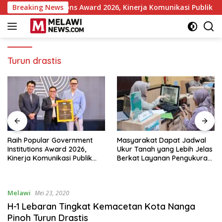
Langsung
rnment Institutions Award 2026, Kinerja Komunikasi Publik Kem
Breaking News
ke
konten
Turun drastis
Raih Popular Government
Masyarakat Dapat Jadwal
Institutions Award 2026,
Ukur Tanah yang Lebih Jelas
Kinerja Komunikasi Publik
Berkat Layanan Pengukuran
Kementerian ATR/BPN
Terjadwal
Kembali Diakui
Melawi
Mei 23, 2020
H-1 Lebaran Tingkat Kemacetan Kota Nanga
Pinoh Turun Drastis