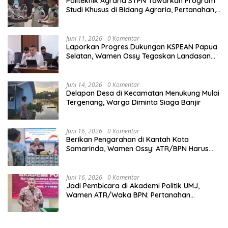
Politeknik Agraria STPN Tawarkan Program
Studi Khusus di Bidang Agraria, Pertanahan,
dan Tata Ruang
Juni 11, 2026
0 Komentar
Laporkan Progres Dukungan KSPEAN Papua
Selatan, Wamen Ossy Tegaskan Landasan
Kuat untuk Agenda Pembangunan Nasional
Juni 14, 2026
0 Komentar
Delapan Desa di Kecamatan Menukung Mulai
Tergenang, Warga Diminta Siaga Banjir
Juni 16, 2026
0 Komentar
Berikan Pengarahan di Kantah Kota
Samarinda, Wamen Ossy: ATR/BPN Harus
Jadi Solusi Atas Pembangunan di Kalimantan
Timur
Juni 16, 2026
0 Komentar
Jadi Pembicara di Akademi Politik UMJ,
Wamen ATR/Waka BPN: Pertanahan
Berperan Strategis dalam Mendukung Asta
Cita Presiden