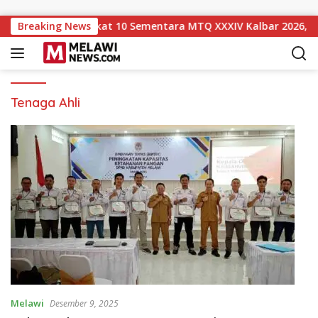
Langsung ke konten
awi Naik ke Peringkat 10 Sementara MTQ XXXIV Kalbar 2026, Pe
Breaking News
Tenaga Ahli
Melawi
Desember 9, 2025