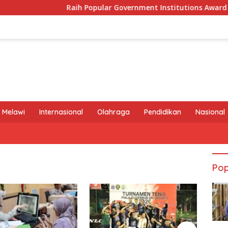
Raih Popular Government Institutions Award 2026, K
 Melawi
Internasional
Olahraga
Pendidikan
Nasional
Pop