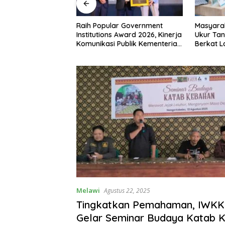
 RI ke-81,
Raih Popular Government
Masyara
siman Atribut
Institutions Award 2026, Kinerja
Ukur Tan
 Padati Nanga
Komunikasi Publik Kementerian
Berkat 
ATR/BPN Kembali Diakui
Terjadwa
Melawi
Agustus 22, 2025
Tingkatkan Pemahaman, IWKK
Gelar Seminar Budaya Katab 