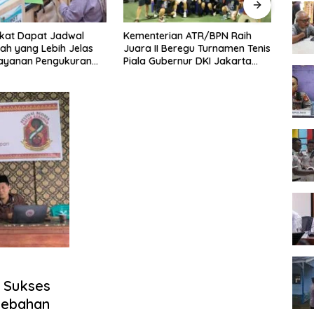
kat Dapat Jadwal
Kementerian ATR/BPN Raih
Melaw
ah yang Lebih Jelas
Juara II Beregu Turnamen Tenis
Seme
Layanan Pengukuran
Piala Gubernur DKI Jakarta
2026,
l
2026
Terb
 Sukses
Kebahan