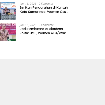
Juni 16, 2026
0 Komentar
Berikan Pengarahan di Kantah
Kota Samarinda, Wamen Ossy:
ATR/BPN Harus Jadi Solusi
Atas Pembangunan di
Kalimantan Timur
Juni 16, 2026
0 Komentar
Jadi Pembicara di Akademi
Politik UMJ, Wamen ATR/Waka
BPN: Pertanahan Berperan
Strategis dalam Mendukung
Asta Cita Presiden