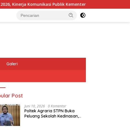
inerja Komunikasi Publik Kementerian ATR/BPN Kembali Diakui
Galeri
ular Post
Juni 10, 2026
0 Komentar
Poltek Agraria STPN Buka
Peluang Sekolah Kedinasan,
Jaring Generasi Muda yang
Berminat di Bidang