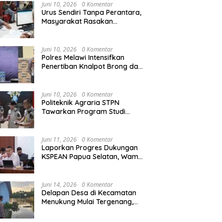
Agraria/Pertanahan dan Tata
Juni 10, 2026
0 Komentar
Ruang
Urus Sendiri Tanpa Perantara,
Masyarakat Rasakan
i Naik ke Peringkat 10
Kapolres Melawi AKBP
M
Perubahan Layanan
ntara MTQ XXXIV Kalbar
Askhabul Kahfi Soroti Tujuh
X
Pertanahan
 Persaingan Masih
Prioritas Tugas
Ka
Juni 10, 2026
0 Komentar
uka
Bhabinkamtibmas
B
Polres Melawi Intensifkan
Penertiban Knalpot Brong dan
Balap Liar, Libatkan Peran
Orang Tua
Juni 10, 2026
0 Komentar
Politeknik Agraria STPN
Tawarkan Program Studi
Khusus di Bidang Agraria,
Pertanahan, dan Tata Ruang
Juni 11, 2026
0 Komentar
Laporkan Progres Dukungan
KSPEAN Papua Selatan, Wamen
Ossy Tegaskan Landasan Kuat
untuk Agenda Pembangunan
Nasional
Juni 14, 2026
0 Komentar
Delapan Desa di Kecamatan
Menukung Mulai Tergenang,
Warga Diminta Siaga Banjir