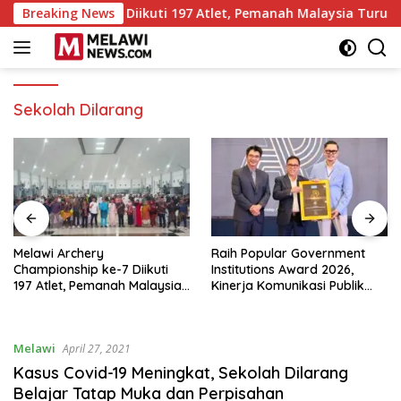
Langsung
ampionship ke-7 Diikuti 197 Atlet, Pemanah Malaysia Turut Am
Breaking News
ke
konten
Sekolah Dilarang
Melawi Archery
Raih Popular Government
Championship ke-7 Diikuti
Institutions Award 2026,
197 Atlet, Pemanah Malaysia
Kinerja Komunikasi Publik
Turut Ambil Bagian
Kementerian ATR/BPN
Kembali Diakui
Melawi
April 27, 2021
Kasus Covid-19 Meningkat, Sekolah Dilarang
Belajar Tatap Muka dan Perpisahan