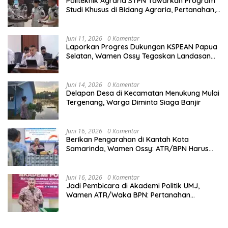
Politeknik Agraria STPN Tawarkan Program
Studi Khusus di Bidang Agraria, Pertanahan,
dan Tata Ruang
Juni 11, 2026
0 Komentar
Laporkan Progres Dukungan KSPEAN Papua
Selatan, Wamen Ossy Tegaskan Landasan
Kuat untuk Agenda Pembangunan Nasional
Juni 14, 2026
0 Komentar
Delapan Desa di Kecamatan Menukung Mulai
Tergenang, Warga Diminta Siaga Banjir
Juni 16, 2026
0 Komentar
Berikan Pengarahan di Kantah Kota
Samarinda, Wamen Ossy: ATR/BPN Harus
Jadi Solusi Atas Pembangunan di Kalimantan
Timur
Juni 16, 2026
0 Komentar
Jadi Pembicara di Akademi Politik UMJ,
Wamen ATR/Waka BPN: Pertanahan
Berperan Strategis dalam Mendukung Asta
Cita Presiden