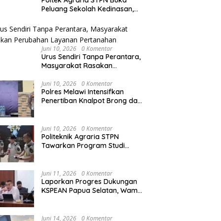
Poltek Agraria STPN Buka
Peluang Sekolah Kedinasan,
Jaring Generasi Muda yang
ke Peringkat 10
Kapolres Melawi AKBP
Melawi Uk
Berminat di Bidang
TQ XXXIV Kalbar
Askhabul Kahfi Soroti Tujuh
XXXIV Kal
Agraria/Pertanahan dan Tata
ngan Masih
Prioritas Tugas
Karya Tul
Ruang
Juni 10, 2026
0 Komentar
Bhabinkamtibmas
Babak Se
Urus Sendiri Tanpa Perantara,
Masyarakat Rasakan
Perubahan Layanan
Pertanahan
Juni 10, 2026
0 Komentar
Polres Melawi Intensifkan
Penertiban Knalpot Brong dan
Balap Liar, Libatkan Peran
Orang Tua
Juni 10, 2026
0 Komentar
Politeknik Agraria STPN
Tawarkan Program Studi
Khusus di Bidang Agraria,
Pertanahan, dan Tata Ruang
Juni 11, 2026
0 Komentar
Laporkan Progres Dukungan
KSPEAN Papua Selatan, Wamen
Ossy Tegaskan Landasan Kuat
untuk Agenda Pembangunan
Nasional
Juni 14, 2026
0 Komentar