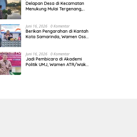
Delapan Desa di Kecamatan
Menukung Mulai Tergenang,
Warga Diminta Siaga Banjir
Juni 16, 2026
0 Komentar
Berikan Pengarahan di Kantah
Kota Samarinda, Wamen Ossy:
ATR/BPN Harus Jadi Solusi
Atas Pembangunan di
Kalimantan Timur
Juni 16, 2026
0 Komentar
Jadi Pembicara di Akademi
Politik UMJ, Wamen ATR/Waka
BPN: Pertanahan Berperan
Strategis dalam Mendukung
Asta Cita Presiden