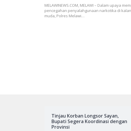
Bupati Dadi: Perlu Gerakan B
MELAWINEWS.COM, MELAWI – Dalam upaya mem
Melawan Ancaman
pencegahan penyalahgunaan narkotika di kala
muda, Polres Melawi…
Tinjau Korban Longsor Sayan,
Bupati Segera Koordinasi dengan
Provinsi