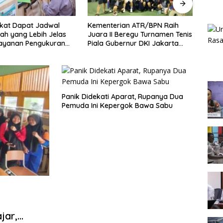
at Jadwal
Kementerian ATR/BPN Raih
Melawi Naik 
 Lebih Jelas
Juara II Beregu Turnamen Tenis
Sementara M
 Pengukuran
Piala Gubernur DKI Jakarta
2026, Persai
2026
Terbuka
Panik Didekati Aparat, Rupanya Dua
Pemuda Ini Kepergok Bawa Sabu
jar,