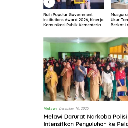
1,
Raih Popular Government
Masyarakat Dap
tribut
Institutions Award 2026, Kinerja
Ukur Tanah yang
 Nanga
Komunikasi Publik Kementerian
Berkat Layanan
ATR/BPN Kembali Diakui
Terjadwal
Melawi
Desember 10, 2025
Melawi Darurat Narkoba Polisi
Intensifkan Penyuluhan ke Pela