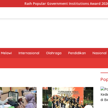
Raih Popular Government Institutions Award 2026, Kiner
 Melawi
Internasional
Olahraga
Pendidikan
Nasional
Pop