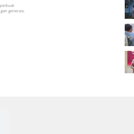
ersama
perkuat
ngan generasi