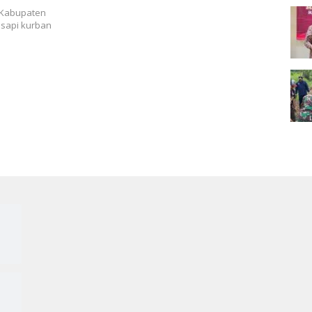
 Kabupaten
sapi kurban