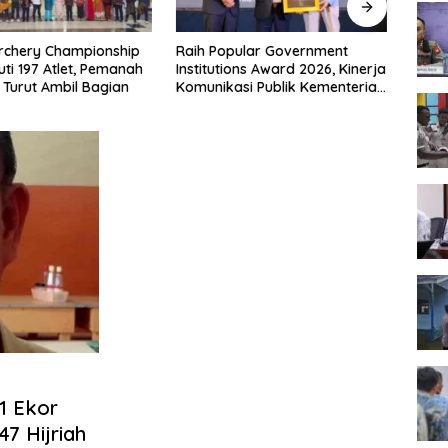
rchery Championship
Raih Popular Government
Masy
uti 197 Atlet, Pemanah
Institutions Award 2026, Kinerja
Ukur 
 Turut Ambil Bagian
Komunikasi Publik Kementerian
Berk
ATR/BPN Kembali Diakui
Terja
1 Ekor
47 Hijriah