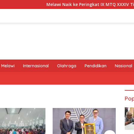
Melawi Naik ke Peringkat IX MTQ XXXIV Tingkat P
 Melawi
Internasional
Olahraga
Pendidikan
Nasional
Pop