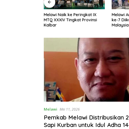
Prestasi di MTQ
Melawi Naik ke Peringkat IX
Melawi A
r, Dua Peserta
MTQ XXXIV Tingkat Provinsi
ke-7 Diik
Ilmiah Melaju ke
Kalbar
Malaysia
inal
Melawi
Mei 11, 2026
Pemkab Melawi Distribusikan 2
Sapi Kurban untuk Idul Adha 14