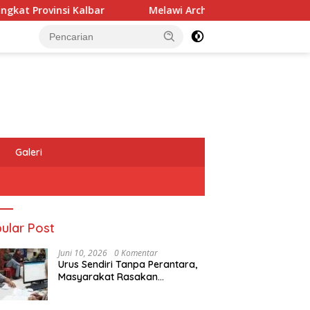
rovinsi Kalbar
Melawi Archery Championship ke-7 Diiku
Galeri
ular Post
Juni 10, 2026
0 Komentar
Urus Sendiri Tanpa Perantara,
Masyarakat Rasakan
Perubahan Layanan
Pertanahan