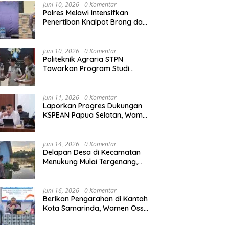
Juni 10, 2026
0 Komentar
Polres Melawi Intensifkan
Penertiban Knalpot Brong dan
arakat Dapat Jadwal
Kementerian ATR/BPN Raih
M
Balap Liar, Libatkan Peran
Tanah yang Lebih Jelas
Juara II Beregu Turnamen Tenis
S
Orang Tua
at Layanan Pengukuran
Piala Gubernur DKI Jakarta
2
Juni 10, 2026
0 Komentar
dwal
2026
T
Politeknik Agraria STPN
Tawarkan Program Studi
Khusus di Bidang Agraria,
Pertanahan, dan Tata Ruang
Juni 11, 2026
0 Komentar
Laporkan Progres Dukungan
KSPEAN Papua Selatan, Wamen
Ossy Tegaskan Landasan Kuat
untuk Agenda Pembangunan
Nasional
Juni 14, 2026
0 Komentar
Delapan Desa di Kecamatan
Menukung Mulai Tergenang,
Warga Diminta Siaga Banjir
Juni 16, 2026
0 Komentar
Berikan Pengarahan di Kantah
Kota Samarinda, Wamen Ossy:
ATR/BPN Harus Jadi Solusi
Atas Pembangunan di