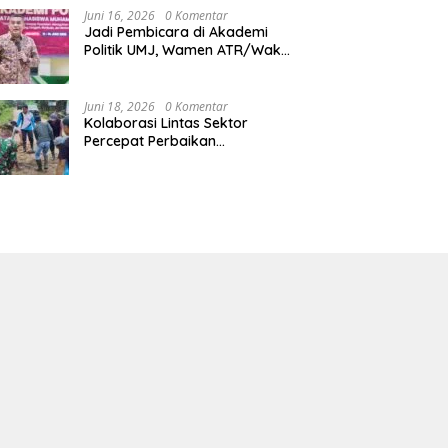
Kalimantan Timur
Juni 16, 2026
0 Komentar
Jadi Pembicara di Akademi
Politik UMJ, Wamen ATR/Waka
BPN: Pertanahan Berperan
Strategis dalam Mendukung
Asta Cita Presiden
Juni 18, 2026
0 Komentar
Kolaborasi Lintas Sektor
Percepat Perbaikan
Infrastruktur di Tanah Pinoh di
Tengah Efisiensi Fiskal