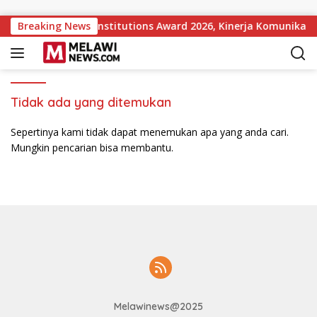
Langsung ke konten
pular Government Institutions Award 2026, Kinerja Komunikasi
Breaking News
Tidak ada yang ditemukan
Sepertinya kami tidak dapat menemukan apa yang anda cari.
Mungkin pencarian bisa membantu.
Melawinews@2025