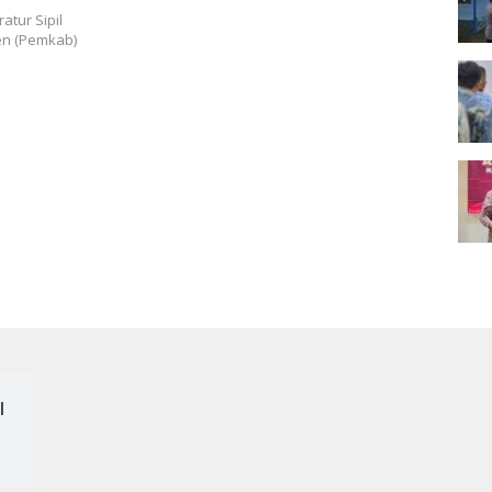
tur Sipil
en (Pemkab)
l