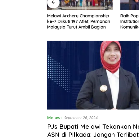
ti Peringkat ke-11
Melawi Archery Championship
Raih Pop
pada MTQ XXXIV
ke-7 Diikuti 197 Atlet, Pemanah
Instituti
insi Kalbar 2026
Malaysia Turut Ambil Bagian
Komunika
ATR/BPN 
Melawi
September 26, 2024
PJs Bupati Melawi Tekankan Ne
ASN di Pilkada: Jangan Terlibat