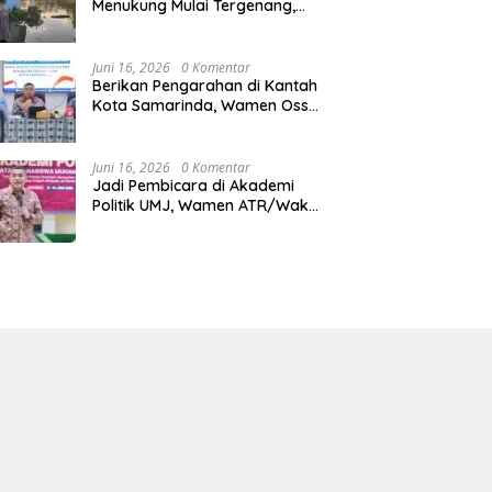
Menukung Mulai Tergenang,
Warga Diminta Siaga Banjir
Juni 16, 2026
0 Komentar
Berikan Pengarahan di Kantah
Kota Samarinda, Wamen Ossy:
ATR/BPN Harus Jadi Solusi
Atas Pembangunan di
Kalimantan Timur
Juni 16, 2026
0 Komentar
Jadi Pembicara di Akademi
Politik UMJ, Wamen ATR/Waka
BPN: Pertanahan Berperan
Strategis dalam Mendukung
Asta Cita Presiden