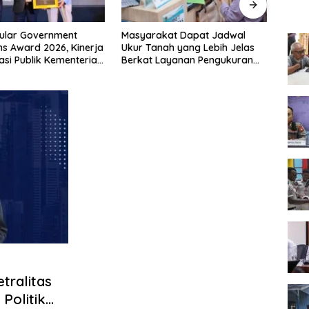
ular Government
Masyarakat Dapat Jadwal
Keme
ons Award 2026, Kinerja
Ukur Tanah yang Lebih Jelas
Juara
si Publik Kementerian
Berkat Layanan Pengukuran
Piala
Kembali Diakui
Terjadwal
2026
tralitas
 Politik