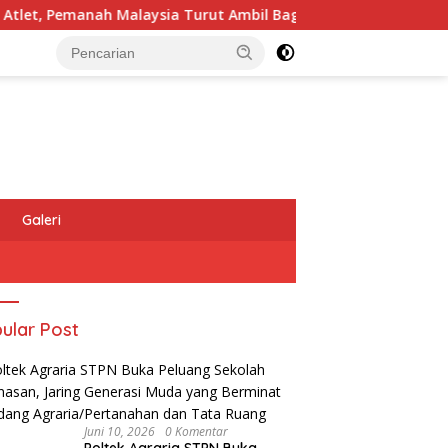
 Pemanah Malaysia Turut Ambil Bagian
Raih Popular Gov
Galeri
ular Post
Juni 10, 2026
0 Komentar