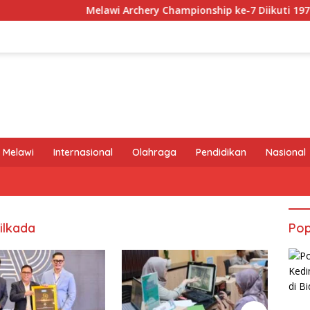
Melawi Archery Championship ke-7 Diikuti 197 Atlet,
 Melawi
Internasional
Olahraga
Pendidikan
Nasional
Pilkada
Pop