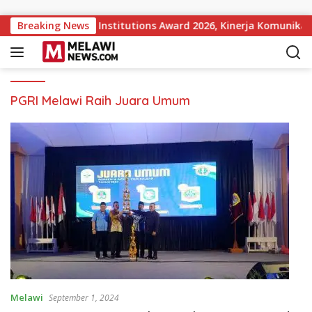
Langsung ke konten
pular Government Institutions Award 2026, Kinerja Komunikasi
Breaking News
PGRI Melawi Raih Juara Umum
Melawi
September 1, 2024