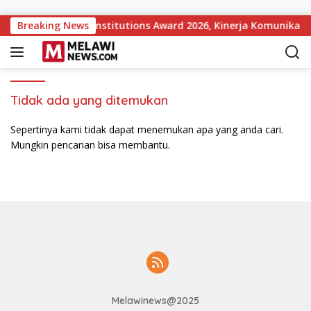
Langsung ke konten
pular Government Institutions Award 2026, Kinerja Komunikasi
Breaking News
Tidak ada yang ditemukan
Sepertinya kami tidak dapat menemukan apa yang anda cari.
Mungkin pencarian bisa membantu.
Melawinews@2025