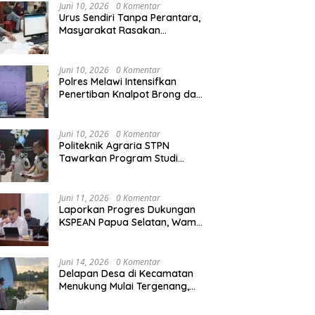
Agraria/Pertanahan dan Tata
Juni 10, 2026
0 Komentar
Ruang
Urus Sendiri Tanpa Perantara,
Masyarakat Rasakan
ana Kemerdekaan Mulai
Sekda Melawi Peringatkan ASN:
H
Perubahan Layanan
a di Melawi, Umbul-umbul
Jangan Main-main dengan
I
Pertanahan
endera Merah Putih
Pungli dan Korupsi
D
Juni 10, 2026
0 Komentar
bar
B
Polres Melawi Intensifkan
Penertiban Knalpot Brong dan
Balap Liar, Libatkan Peran
Orang Tua
Juni 10, 2026
0 Komentar
Politeknik Agraria STPN
Tawarkan Program Studi
Khusus di Bidang Agraria,
Pertanahan, dan Tata Ruang
Juni 11, 2026
0 Komentar
Laporkan Progres Dukungan
KSPEAN Papua Selatan, Wamen
Ossy Tegaskan Landasan Kuat
untuk Agenda Pembangunan
Nasional
Juni 14, 2026
0 Komentar
Delapan Desa di Kecamatan
Menukung Mulai Tergenang,
Warga Diminta Siaga Banjir