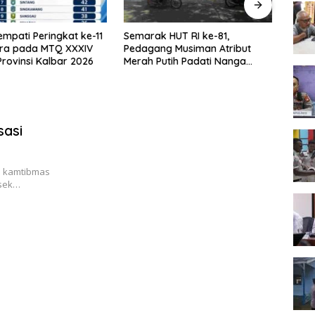
empati Peringkat ke-11
Semarak HUT RI ke-81,
Suas
ra pada MTQ XXXIV
Pedagang Musiman Atribut
Teras
Provinsi Kalbar 2026
Merah Putih Padati Nanga
dan B
Pinoh
Berki
sasi
n kamtibmas
lsek…