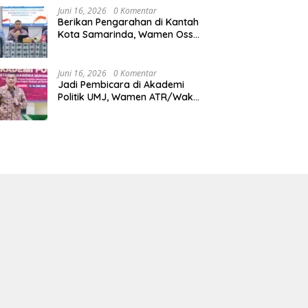
Juni 16, 2026
0 Komentar
Berikan Pengarahan di Kantah
Kota Samarinda, Wamen Ossy:
ATR/BPN Harus Jadi Solusi
Atas Pembangunan di
Kalimantan Timur
Juni 16, 2026
0 Komentar
Jadi Pembicara di Akademi
Politik UMJ, Wamen ATR/Waka
BPN: Pertanahan Berperan
Strategis dalam Mendukung
Asta Cita Presiden