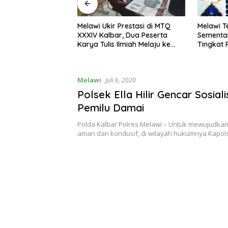
Pastikan Melawi
Melawi Ukir Prestasi di MTQ
Melawi T
MTQ 2028, Bidik
XXXIV Kalbar, Dua Peserta
Sementa
 Pesparani
Karya Tulis Ilmiah Melaju ke
Tingkat 
Babak Semifinal
Melawi
Juli 6, 2020
Polsek Ella Hilir Gencar Sosiali
Pemilu Damai
Polda Kalbar Polres Melawi – Untuk mewujudka
aman dan kondusif, di wilayah hukumnya Kapo