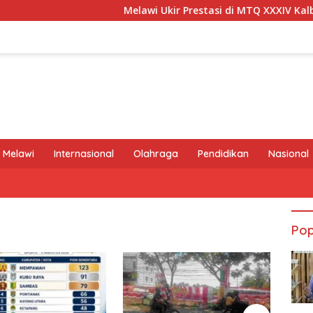
Melawi Ukir Prestasi di MTQ XXXIV Kalbar, Du
 Melawi
Internasional
Olahraga
Pendidikan
Nasional
Pop