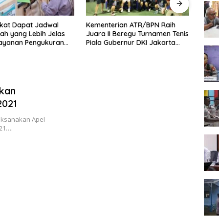
kat Dapat Jadwal
Kementerian ATR/BPN Raih
Melaw
ah yang Lebih Jelas
Juara II Beregu Turnamen Tenis
Seme
Layanan Pengukuran
Piala Gubernur DKI Jakarta
2026,
l
2026
Terb
ukan
2021
laksanakan Apel
21….