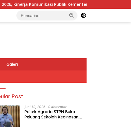
Kinerja Komunikasi Publik Kementerian ATR/BPN Kembali Diakui
Galeri
ular Post
Juni 10, 2026
0 Komentar
Poltek Agraria STPN Buka
Peluang Sekolah Kedinasan,
Jaring Generasi Muda yang
Berminat di Bidang