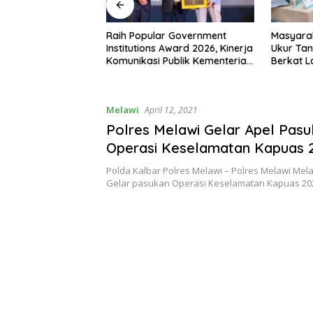
 RI ke-81,
Raih Popular Government
Masyara
siman Atribut
Institutions Award 2026, Kinerja
Ukur Tan
 Padati Nanga
Komunikasi Publik Kementerian
Berkat 
ATR/BPN Kembali Diakui
Terjadwa
Melawi
April 12, 2021
Polres Melawi Gelar Apel Pas
Operasi Keselamatan Kapuas 
Polda Kalbar Polres Melawi – Polres Melawi Me
Gelar pasukan Operasi Keselamatan Kapuas 20