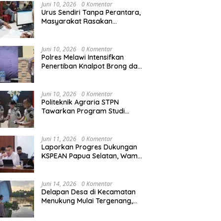
Agraria/Pertanahan dan Tata
Juni 10, 2026
0 Komentar
Ruang
Urus Sendiri Tanpa Perantara,
Masyarakat Rasakan
i Naik ke Peringkat 10
Kapolres Melawi AKBP
M
Perubahan Layanan
ntara MTQ XXXIV Kalbar
Askhabul Kahfi Soroti Tujuh
X
Pertanahan
 Persaingan Masih
Prioritas Tugas
Ka
Juni 10, 2026
0 Komentar
uka
Bhabinkamtibmas
B
Polres Melawi Intensifkan
Penertiban Knalpot Brong dan
Balap Liar, Libatkan Peran
Orang Tua
Juni 10, 2026
0 Komentar
Politeknik Agraria STPN
Tawarkan Program Studi
Khusus di Bidang Agraria,
Pertanahan, dan Tata Ruang
Juni 11, 2026
0 Komentar
Laporkan Progres Dukungan
KSPEAN Papua Selatan, Wamen
Ossy Tegaskan Landasan Kuat
untuk Agenda Pembangunan
Nasional
Juni 14, 2026
0 Komentar
Delapan Desa di Kecamatan
Menukung Mulai Tergenang,
Warga Diminta Siaga Banjir