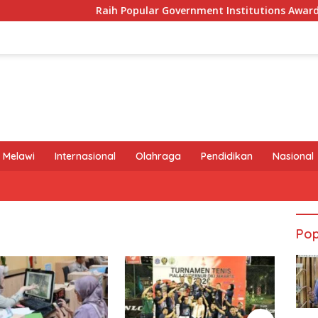
Raih Popular Government Institutions Award 2026, 
 Melawi
Internasional
Olahraga
Pendidikan
Nasional
Pop