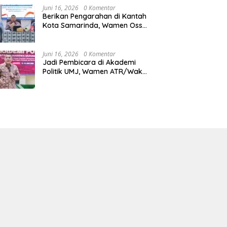
Juni 16, 2026
0 Komentar
Berikan Pengarahan di Kantah
Kota Samarinda, Wamen Ossy:
ATR/BPN Harus Jadi Solusi
Atas Pembangunan di
Kalimantan Timur
Juni 16, 2026
0 Komentar
Jadi Pembicara di Akademi
Politik UMJ, Wamen ATR/Waka
BPN: Pertanahan Berperan
Strategis dalam Mendukung
Asta Cita Presiden