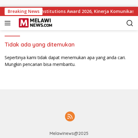
Langsung ke konten
ular Government Institutions Award 2026, Kinerja Komunikasi 
Breaking News
Tidak ada yang ditemukan
Sepertinya kami tidak dapat menemukan apa yang anda cari.
Mungkin pencarian bisa membantu.
Melawinews@2025