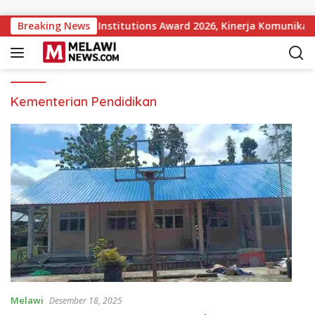
Langsung ke konten
pular Government Institutions Award 2026, Kinerja Komunikasi
Breaking News
Kementerian Pendidikan
Melawi
Desember 18, 2025