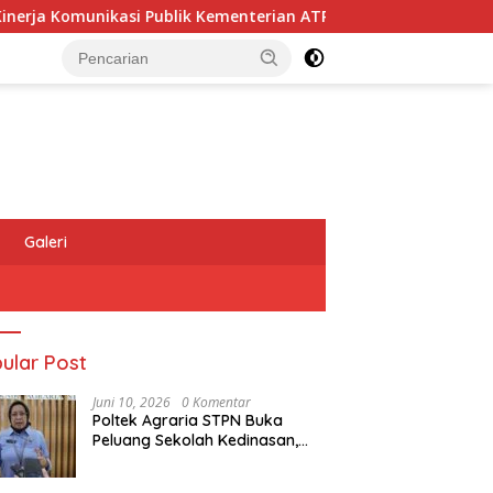
kasi Publik Kementerian ATR/BPN Kembali Diakui
Masyar
Galeri
ular Post
Juni 10, 2026
0 Komentar
Poltek Agraria STPN Buka
Peluang Sekolah Kedinasan,
Jaring Generasi Muda yang
Berminat di Bidang