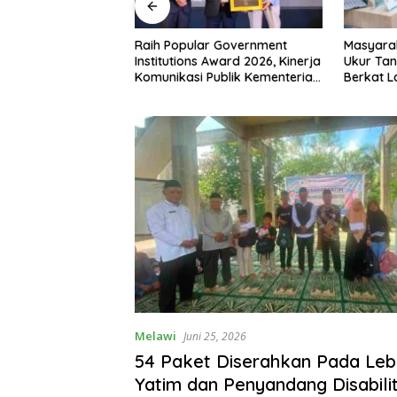
r Government
Masyarakat Dapat Jadwal
Kemente
 Award 2026, Kinerja
Ukur Tanah yang Lebih Jelas
Juara II
Publik Kementerian
Berkat Layanan Pengukuran
Piala Gu
bali Diakui
Terjadwal
2026
Melawi
Juni 25, 2026
54 Paket Diserahkan Pada Leb
Yatim dan Penyandang Disabilit