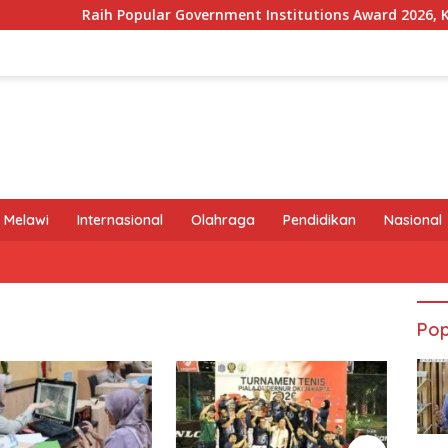
h Popular Government Institutions Award 2026, Kinerja Komuni
 Melawi
Internasional
Olahraga
Pendidikan
Nasional
Pop