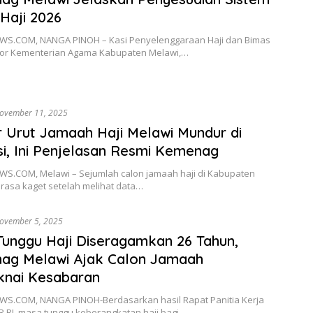
Haji 2026
S.COM, NANGA PINOH – Kasi Penyelenggaraan Haji dan Bimas
tor Kementerian Agama Kabupaten Melawi,…
ovember 11, 2025
Urut Jamaah Haji Melawi Mundur di
si, Ini Penjelasan Resmi Kemenag
S.COM, Melawi – Sejumlah calon jamaah haji di Kabupaten
rasa kaget setelah melihat data…
ovember 5, 2025
unggu Haji Diseragamkan 26 Tahun,
ag Melawi Ajak Calon Jamaah
nai Kesabaran
S.COM, NANGA PINOH-Berdasarkan hasil Rapat Panitia Kerja
R RI, masa tunggu keberangkatan haji bagi…