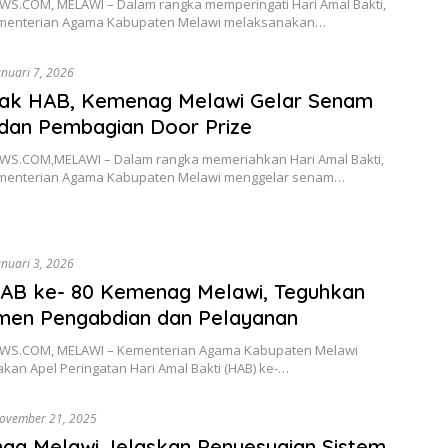
S.COM, MELAWI – Dalam rangka memperingati Hari Amal Bakti,
menterian Agama Kabupaten Melawi melaksanakan…
anuari 7, 2026
ak HAB, Kemenag Melawi Gelar Senam
dan Pembagian Door Prize
S.COM,MELAWI – Dalam rangka memeriahkan Hari Amal Bakti,
menterian Agama Kabupaten Melawi menggelar senam…
anuari 3, 2026
HAB ke- 80 Kemenag Melawi, Teguhkan
men Pengabdian dan Pelayanan
WS.COM, MELAWI – Kementerian Agama Kabupaten Melawi
kan Apel Peringatan Hari Amal Bakti (HAB) ke-…
ovember 21, 2025
ag Melawi Jelaskan Penyesuaian Sistem