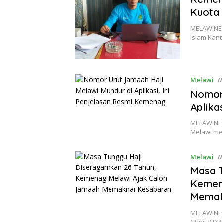
Kuota 
MELAWINEW
Islam Kan
Melawi
N
Nomor 
Aplika
MELAWINEW
Melawi me
Melawi
N
Masa T
Kemen
Memak
MELAWINEW
(Panja) DP