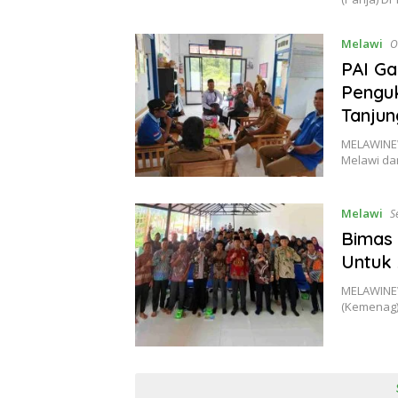
Melawi
O
PAI G
Penguk
Tanjun
MELAWINEW
Melawi da
Melawi
S
Bimas 
Untuk
MELAWINEW
(Kemenag)