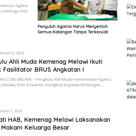
nterian Agama
h Lembaga Amil
Penyuluh Agama Harus Menyentuh
Semua Kalangan Tanpa Terkecuali
ebruari 6, 2026
lu Ahli Muda Kemenag Melawi Ikuti
 Fasilitator BRUS Angkatan I
S.COM, MELAWI – Penghulu Ahli Muda Kementerian Agama
 Melawi, Roni Siswanto, mengikuti kegiatan Bimbingan…
anuari 7, 2026
ati HAB, Kemenag Melawi Laksanakan
h Makam Keluarga Besar