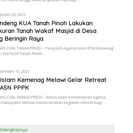
ktober 28, 2025
andeng KUA Tanah Pinoh Lakukan
uran Tanah Wakaf Masjid di Desa
g Beringin Raya
S.COM, TANAH PINOH – Penyuluh Agama Islam (PAI) Kemenag
n Staf KUA Tanah Pinoh…
eptember 10, 2025
Islam Kemenag Melawi Gelar Retreat
 ASN PPPK
S.COM, NANGA PINOH – Bimas Islam Kementerian Agama
 Kabupaten Melawi melaksanakan kegiatan retreat bagi…
Selengkapnya