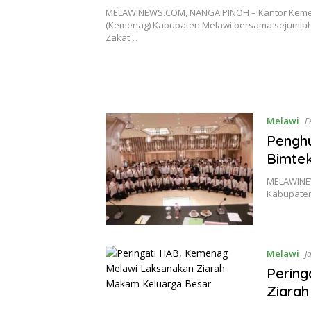
Desa Tanjung Tengang
MELAWINEWS.COM, NANGA PINOH – Kantor Keme
(Kemenag) Kabupaten Melawi bersama sejumla
Zakat…
Melawi
F
Penghu
Bimtek
MELAWINEW
Kabupaten
Melawi
J
Pering
Ziara