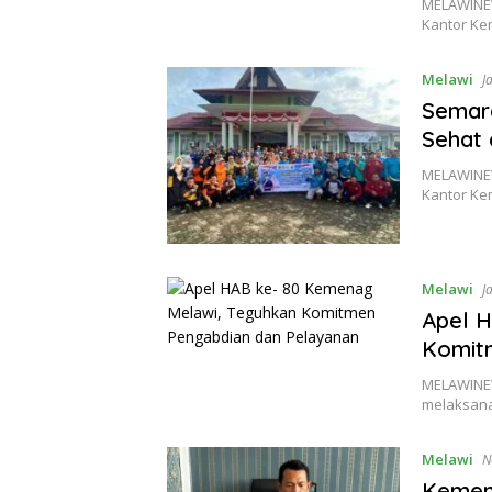
MELAWINEW
Kantor Ke
Melawi
J
Semar
Sehat 
MELAWINEW
Kantor Ke
Melawi
J
Apel 
Komit
MELAWINE
melaksana
Melawi
N
Kemen