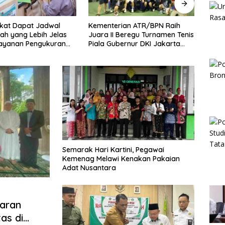
rian ATR/BPN Raih
Melawi Naik ke Peringkat 10
Kapo
 Beregu Turnamen Tenis
Sementara MTQ XXXIV Kalbar
Askha
bernur DKI Jakarta
2026, Persaingan Masih
Prior
Terbuka
Bhab
Semarak Hari Kartini, Pegawai
Kemenag Melawi Kenakan Pakaian
Adat Nusantara
aran
as di