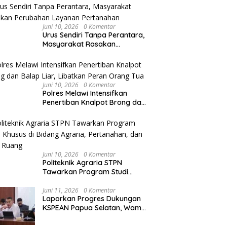
Agraria/Pertanahan dan Tata
Ruang
lres Melawi AKBP
Melawi Ukir Prestasi di MTQ
M
Juni 10, 2026
0 Komentar
bul Kahfi Soroti Tujuh
XXXIV Kalbar, Dua Peserta
S
Urus Sendiri Tanpa Perantara,
itas Tugas
Karya Tulis Ilmiah Melaju ke
T
Masyarakat Rasakan
inkamtibmas
Babak Semifinal
Perubahan Layanan
Pertanahan
Juni 10, 2026
0 Komentar
Polres Melawi Intensifkan
Penertiban Knalpot Brong dan
Balap Liar, Libatkan Peran
Orang Tua
Juni 10, 2026
0 Komentar
Politeknik Agraria STPN
Tawarkan Program Studi
Khusus di Bidang Agraria,
Pertanahan, dan Tata Ruang
Juni 11, 2026
0 Komentar
Laporkan Progres Dukungan
KSPEAN Papua Selatan, Wamen
Ossy Tegaskan Landasan Kuat
untuk Agenda Pembangunan