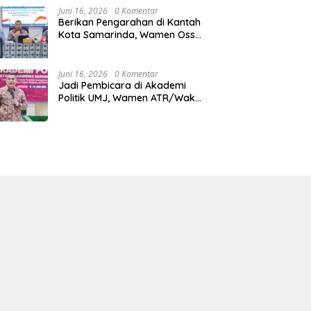
Juni 16, 2026
0 Komentar
Berikan Pengarahan di Kantah
Kota Samarinda, Wamen Ossy:
ATR/BPN Harus Jadi Solusi
Atas Pembangunan di
Kalimantan Timur
Juni 16, 2026
0 Komentar
Jadi Pembicara di Akademi
Politik UMJ, Wamen ATR/Waka
BPN: Pertanahan Berperan
Strategis dalam Mendukung
Asta Cita Presiden