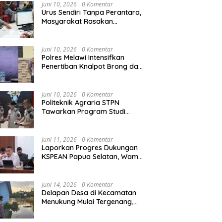
Agraria/Pertanahan dan Tata
Juni 10, 2026
0 Komentar
Ruang
Urus Sendiri Tanpa Perantara,
Masyarakat Rasakan
Perubahan Layanan
Pertanahan
Juni 10, 2026
0 Komentar
Polres Melawi Intensifkan
Penertiban Knalpot Brong dan
Balap Liar, Libatkan Peran
Orang Tua
Juni 10, 2026
0 Komentar
Politeknik Agraria STPN
Tawarkan Program Studi
Khusus di Bidang Agraria,
Pertanahan, dan Tata Ruang
Juni 11, 2026
0 Komentar
Laporkan Progres Dukungan
KSPEAN Papua Selatan, Wamen
Ossy Tegaskan Landasan Kuat
untuk Agenda Pembangunan
Nasional
Juni 14, 2026
0 Komentar
Delapan Desa di Kecamatan
Menukung Mulai Tergenang,
Warga Diminta Siaga Banjir