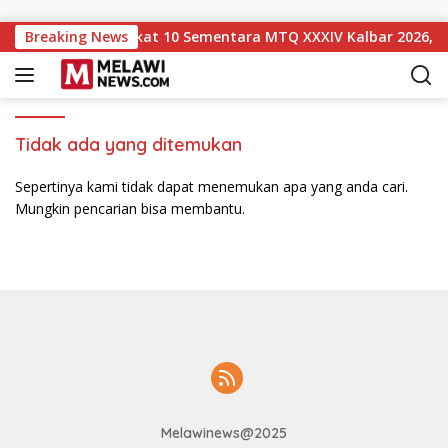
Langsung ke konten
awi Naik ke Peringkat 10 Sementara MTQ XXXIV Kalbar 2026, P
Breaking News
Tidak ada yang ditemukan
Sepertinya kami tidak dapat menemukan apa yang anda cari.
Mungkin pencarian bisa membantu.
Melawinews@2025